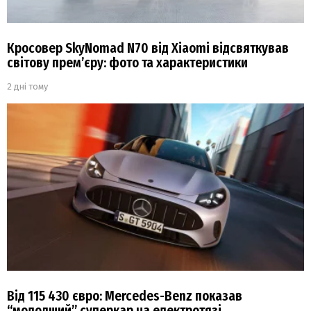
Кросовер SkyNomad N70 від Xiaomi відсвяткував
світову прем’єру: фото та характеристики
2 дні тому
Від 115 430 євро: Mercedes-Benz показав
“молодший” суперкар на електротязі