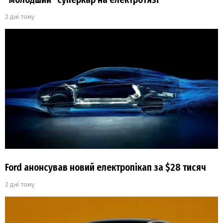
2 дні тому
Ford анонсував новий електропікап за $28 тисяч
2 дні тому