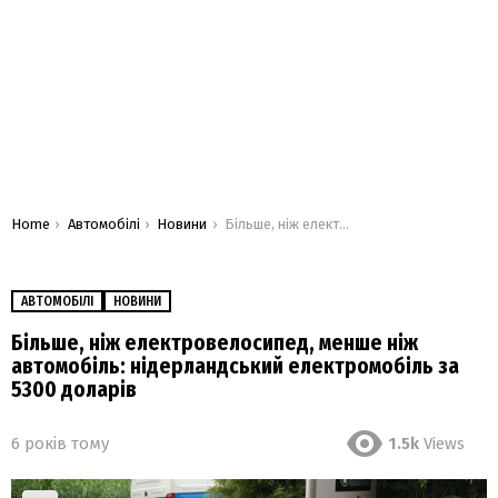
You are here:
Home
Автомобілі
Новини
Більше, ніж електровелосипед, менше ніж автомобіль: нідерландський електромобіль за 5300 доларів
АВТОМОБІЛІ
НОВИНИ
Більше, ніж електровелосипед, менше ніж
автомобіль: нідерландський електромобіль за
5300 доларів
6 років тому
1.5k
Views