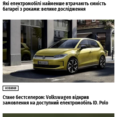
Які електромобілі найменше втрачають ємність
батареї з роками: велике дослідження
НОВИНИ
Стане бестселером: Volkswagen відкрив
замовлення на доступний електромобіль ID. Polo