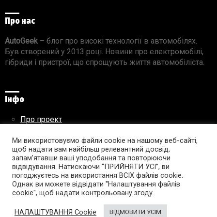
Про нас
AutoGeek
– блог про високі технології в автомобілях.
Був створений у 2013 році. Новини про електромобілі,
гібриди і пристрої, що спрощують життя автомобіліста.
Інфо
Про проект
Реклама на сайті
Ми використовуємо файли cookie на нашому веб-сайті,
Правила використання матеріалів
щоб надати вам найбільш релевантний досвід,
запам’ятавши ваші уподобання та повторюючи
відвідування. Натискаючи “ПРИЙНЯТИ УСІ”, ви
погоджуєтесь на використання ВСІХ файлів cookie.
Підпишись на AutoGeek!
Однак ви можете відвідати "Налаштування файлів
cookie", щоб надати контрольовану згоду.
facebook
twitter
instagram
youtube
tumblr
linkedin
НАЛАШТУВАННЯ Cookie
ВІДМОВИТИ УСІМ