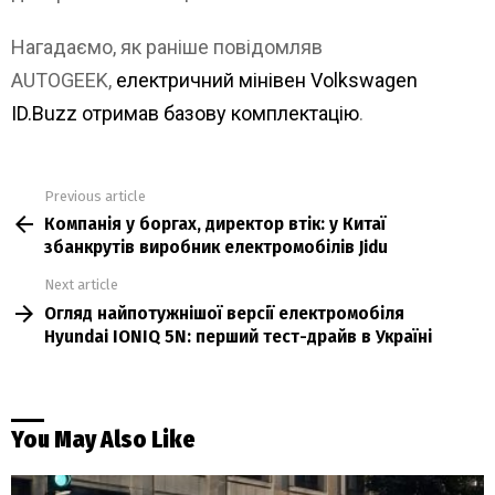
Нагадаємо, як раніше повідомляв
AUTOGEEK,
електричний мінівен Volkswagen
ID.Buzz отримав базову комплектацію
.
Previous article
See
Компанія у боргах, директор втік: у Китаї
more
збанкрутів виробник електромобілів Jidu
Next article
Огляд найпотужнішої версії електромобіля
Hyundai IONIQ 5N: перший тест-драйв в Україні
You May Also Like