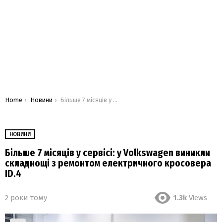
You are here:
Home
Новини
Більше 7 місяців у сервісі: у Volkswagen виникли складнощі з ремонтом електричного кросовера ID.4
НОВИНИ
Більше 7 місяців у сервісі: у Volkswagen виникли
складнощі з ремонтом електричного кросовера
ID.4
2 роки тому
1.3k
Views