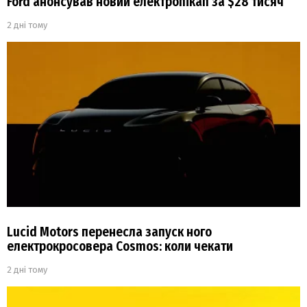
Ford анонсував новий електропікап за $28 тисяч
2 дні тому
Lucid Motors перенесла запуск ного
електрокросовера Cosmos: коли чекати
2 дні тому