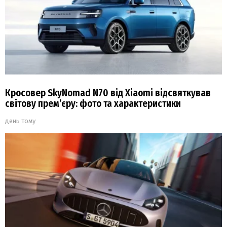
Кросовер SkyNomad N70 від Xiaomi відсвяткував
світову прем’єру: фото та характеристики
день тому