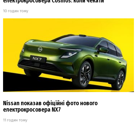
електрокросовера Cosmos: коли чекати
10 годин тому
Nissan показав офіційні фото нового
електрокросовера NX7
11 годин тому