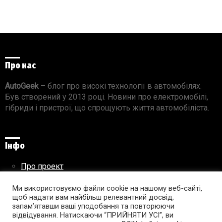
Про нас
AutoGeek
– блог про високі технології в автомобілях.
Був створений у 2013 році. Новини про електромобілі,
гібриди і пристрої, що спрощують життя автомобіліста.
Інфо
Про проект
Реклама на сайті
Правила використання матеріалів
Ми використовуємо файли cookie на нашому веб-сайті,
щоб надати вам найбільш релевантний досвід,
запам’ятавши ваші уподобання та повторюючи
відвідування. Натискаючи “ПРИЙНЯТИ УСІ”, ви