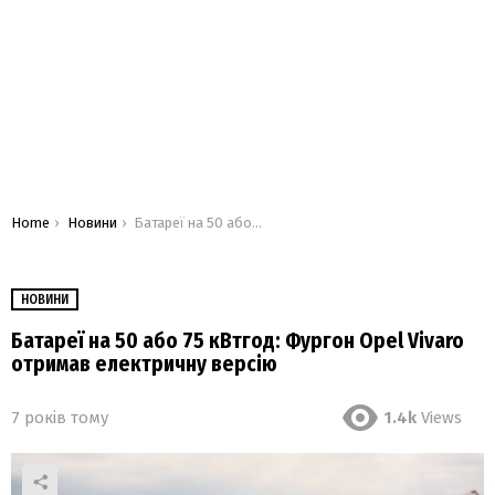
You are here:
Home
Новини
Батареї на 50 або 75 кВтгод: Фургон Opel Vivaro отримав електричну версію
НОВИНИ
Батареї на 50 або 75 кВтгод: Фургон Opel Vivaro
отримав електричну версію
7 років тому
1.4k
Views