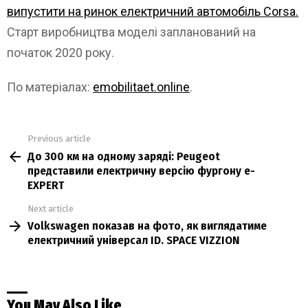
випустити на ринок електричний автомобіль Corsa.
Старт виробництва моделі запланований на
початок 2020 року.
По матеріалах:
emobilitaet.online
.
Previous article
See
До 300 км на одному заряді: Peugeot
more
представили електричну версію фургону e-
EXPERT
Next article
Volkswagen показав на фото, як виглядатиме
електричний універсал ID. SPACE VIZZION
You May Also Like