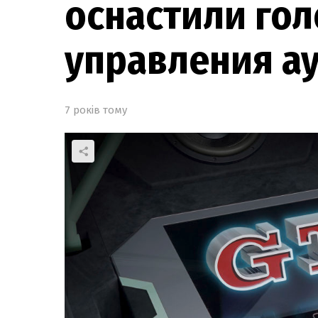
оснастили го
управления а
7 років тому