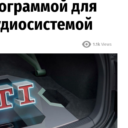
лограммой для
удиосистемой
1.1k
Views