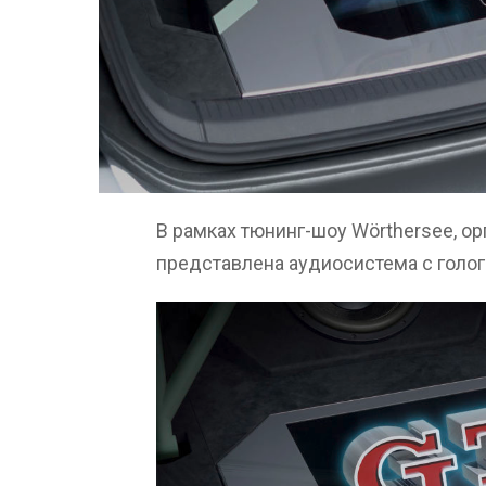
В рамках тюнинг-шоу Wörthersee, о
представлена аудиосистема с голо