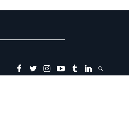
facebook
twitter
instagram
youtube
tumblr
linkedin
SEARCH