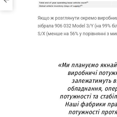
крос-
Якщо ж розглянути окремо виробницт
зібрала 906 032 Model 3/Y (на 99% бі
S/X (менше на 56% у порівнянні з м
«Ми плануємо якна
виробничі потужн
залежатимуть в
обладнання, опер
потужності та стабі
Наші фабрики пр
потужності протя