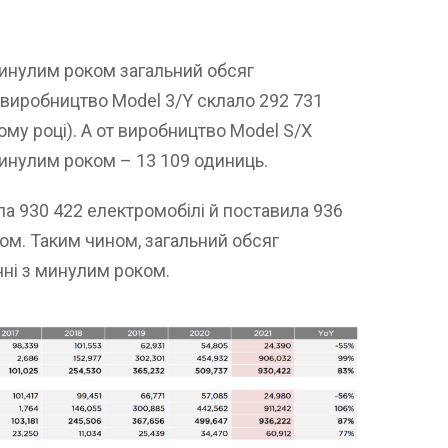
 минулим роком загальний обсяг
 виробництво Model 3/Y склало 292 731
ому році). А от виробництво Model S/X
минулим роком – 13 109 одиниць.
ила 930 422 електромобілі й поставила 936
ом. Таким чином, загальний обсяг
нні з минулим роком.