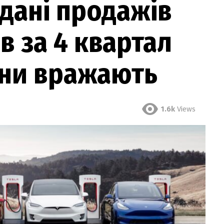
дані продажів
в за 4 квартал
они вражають
1.6k
Views