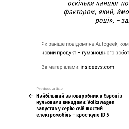
оскільки ланцюг п
фактором, який, ймо
році», – з
Як раніше повідомляв Autogeek, ком
новий продукт – гуманоїдного робот
За матеріалами:
insideevs.com
Previous article
See
Найбільший автовиробник в Європі з
more
нульовими викидами: Volkswagen
запустив у серію свій шостий
електромобіль – крос-купе ID.5