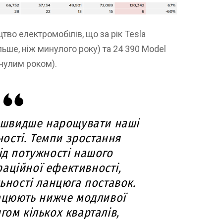
во електромобілів, що за рік Tesla
льше, ніж минулого року) та 24 390 Model
инулим роком).
йшвидше нарощувати наші
ості. Темпи зростання
ід потужності нашого
аційної ефективності,
льності ланцюга поставок.
ацюють нижче модливої
гом кількох кварталів,