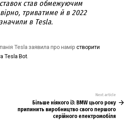
оставок став обмежуючим
вірно, триватиме й в 2022
азначили в Tesla.
панія Tesla заявила про намір
створити
а Tesla Bot
.
Next article
Більше ніякого i3: BMW цього року
припинить виробництво свого першого
серійного електромобіля