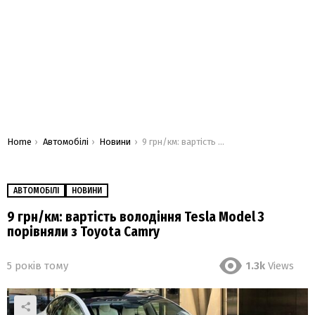
You are here:
Home
Автомобілі
Новини
9 грн/км: вартість володіння Tesla Model 3 порівняли з Toyota Camry
АВТОМОБІЛІ
НОВИНИ
9 грн/км: вартість володіння Tesla Model 3
порівняли з Toyota Camry
5 років тому
1.3k
Views