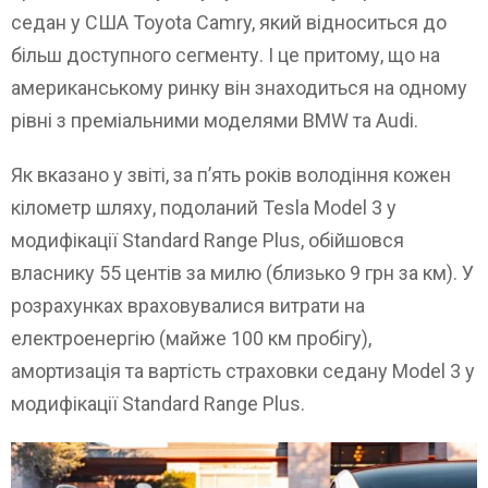
седан у США Toyota Camry, який відноситься до
більш доступного сегменту. І це притому, що на
американському ринку він знаходиться на одному
рівні з преміальними моделями BMW та Audi.
Як вказано у звіті, за п’ять років володіння кожен
кілометр шляху, подоланий Tesla Model 3 у
модифікації Standard Range Plus, обійшовся
власнику 55 центів за милю (близько 9 грн за км). У
розрахунках враховувалися витрати на
електроенергію (майже 100 км пробігу),
амортизація та вартість страховки седану Model 3 у
модифікації Standard Range Plus.