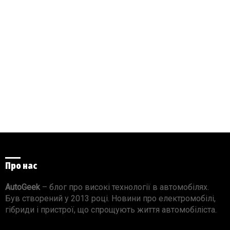
Про нас
AutoGeek
– блог про високі технології в автомобілях.
Був створений у 2013 році. Новини про електромобілі,
гібриди і пристрої, що спрощують життя автомобіліста.