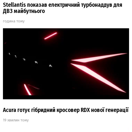
Stellantis показав електричний турбонаддув для
ДВЗ майбутнього
година тому
Acura готує гібридний кросовер RDX нової генерації
19 хвилин тому