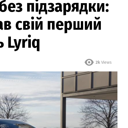
без підзарядки:
ав свій перший
 Lyriq
2k
Views