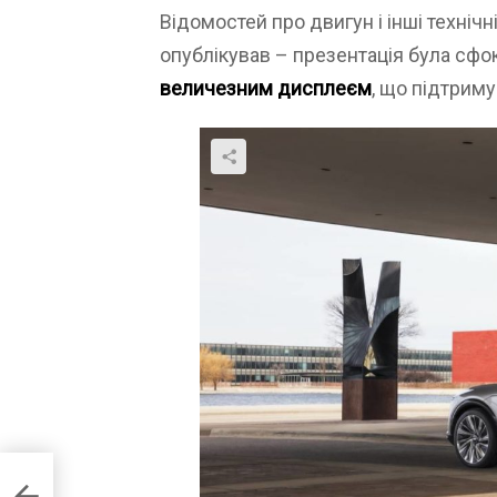
Відомостей про двигун і інші техніч
опублікував – презентація була сфо
величезним дисплеєм
, що підтриму
о