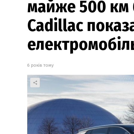
майже 500 км 
Cadillac показ
електромобіль
6 років тому