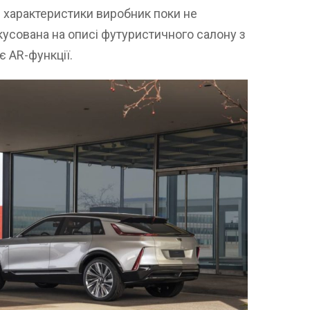
ні характеристики виробник поки не
кусована на описі футуристичного салону з
є AR-функції.