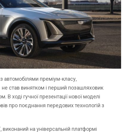
 з автомобілями преміум-класу,
– не став винятком і перший позашляховик
. В ході гучної презентації нової моделі
овів про поєднання передових технологій з
р”, виконаний на універсальній платформі