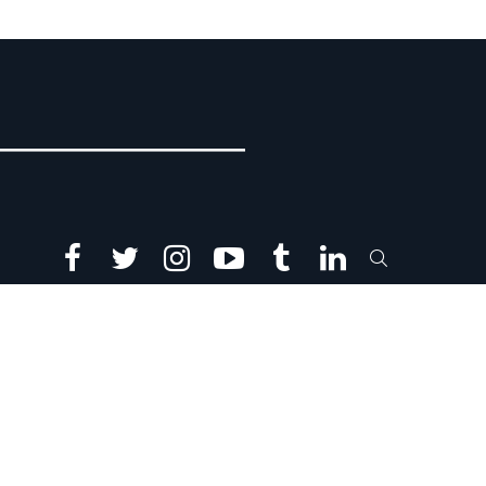
facebook
twitter
instagram
youtube
tumblr
linkedin
SEARCH