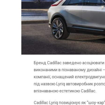
Бренд Cadillac заведено асоціювати
виконаними в пізнаваному дизайні 
компанії, оснащений електродвигуном
під назвою Lyriq автовиробник розп
впізнаваною естетикою Cadillac.
Cadillac Lyriq позиціонує як “шоу-ка