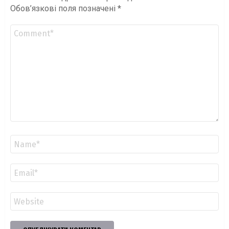
Обов’язкові поля позначені
*
Коментар
*
Ім'я
*
Email
*
Сайт