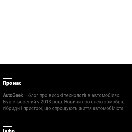
Про нас
AutoGeek
– блог про високі технології в автомобілях.
Був створений у 2013 році. Новини про електромобілі,
гібриди і пристрої, що спрощують життя автомобіліста.
Інфо