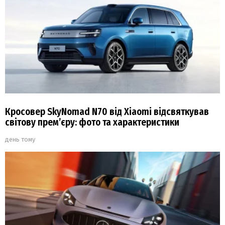
Кросовер SkyNomad N70 від Xiaomi відсвяткував
світову прем’єру: фото та характеристики
день тому