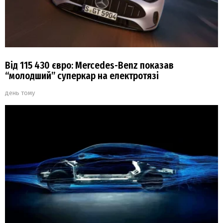
Від 115 430 євро: Mercedes-Benz показав
“молодший” суперкар на електротязі
день тому