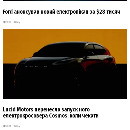
Ford анонсував новий електропікап за $28 тисяч
день тому
Lucid Motors перенесла запуск ного
електрокросовера Cosmos: коли чекати
день тому