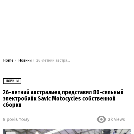
You are here:
Home
Новини
26-летний австралиец представил 80-сильный электробайк Savic Motocycles собственной сборки
НОВИНИ
26-летний австралиец представил 80-сильный
электробайк Savic Motocycles собственной
сборки
8 років тому
2k
Views