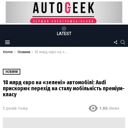
LATEST
FOLLO
S
Menu
US
You are here:
Home
Новини
18 млрд євро на «зелені» автомобілі: Audi прискорює перехід на сталу мобільність преміум-класу
НОВИНИ
18 млрд євро на «зелені» автомобілі: Audi
прискорює перехід на сталу мобільність преміум-
класу
5 років тому
1.8k
Views