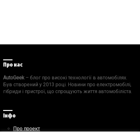
Про нас
AutoGeek
– блог про високі технології в автомобілях.
Був створений у 2013 році. Новини про електромобілі,
гібриди і пристрої, що спрощують життя автомобіліста.
Інфо
Про проект
Реклама на сайті