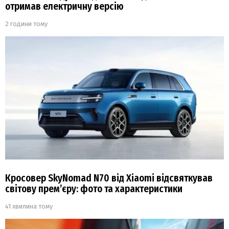
отримав електричну версію
2 години тому
Кросовер SkyNomad N70 від Xiaomi відсвяткував
світову прем’єру: фото та характеристики
41 хвилина тому