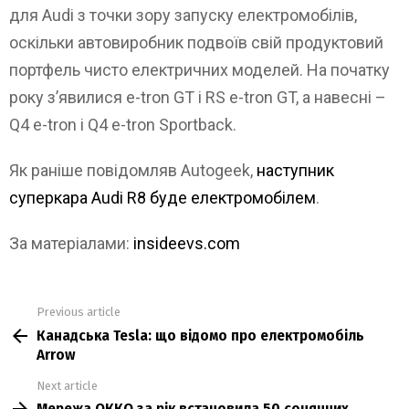
для Audi з точки зору запуску електромобілів,
оскільки автовиробник подвоїв свій продуктовий
портфель чисто електричних моделей. На початку
року з’явилися e-tron GT і RS e-tron GT, а навесні –
Q4 e-tron і Q4 e-tron Sportback.
Як раніше повідомляв Autogeek,
наступник
суперкара Audi R8 буде електромобілем
.
За матеріалами:
insideevs.com
Previous article
See
Канадська Tesla: що відомо про електромобіль
more
Arrow
Next article
Мережа ОККО за рік встановила 50 сонячних