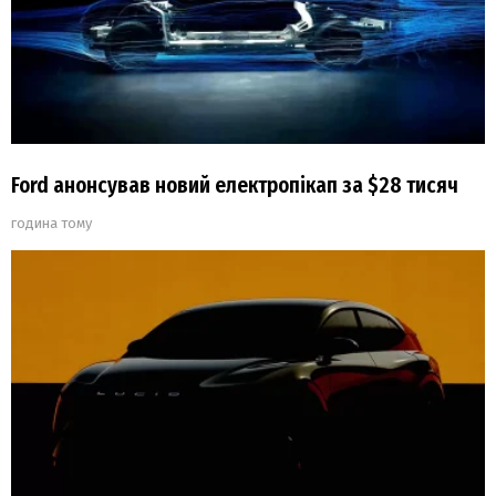
Ford анонсував новий електропікап за $28 тисяч
година тому