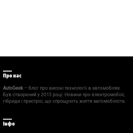
Про нас
AutoGeek
– блог про високі технології в автомобілях.
Був створений у 2013 році. Новини про електромобілі,
гібриди і пристрої, що спрощують життя автомобіліста.
Інфо