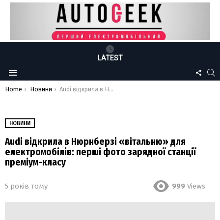
LATEST
FOLLO
S
Menu
US
You are here:
Home
Новини
Audi відкрила в Нюрнберзі «вітальню» для електромобілів: перші фото зарядної станції преміум-класу
НОВИНИ
Audi відкрила в Нюрнберзі «вітальню» для
електромобілів: перші фото зарядної станції
преміум-класу
5 років тому
999
Views