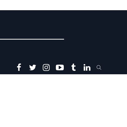
facebook
twitter
instagram
youtube
tumblr
linkedin
SEARCH