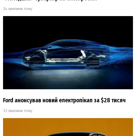
24 хвилини тому
Ford анонсував новий електропікап за $28 тисяч
33 хвилини тому