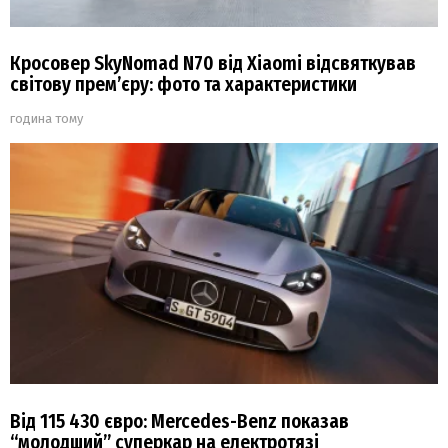
Кросовер SkyNomad N70 від Xiaomi відсвяткував
світову прем’єру: фото та характеристики
година тому
Від 115 430 євро: Mercedes-Benz показав
“молодший” суперкар на електротязі