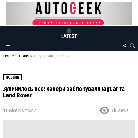
LATEST
FOLLO
S
Menu
US
You are here:
Home
Новини
Зупинилось все: хакери заблокували Jaguar та Land Rover
НОВИНИ
Зупинилось все: хакери заблокували Jaguar та
Land Rover
11 місяців тому
2k
Views