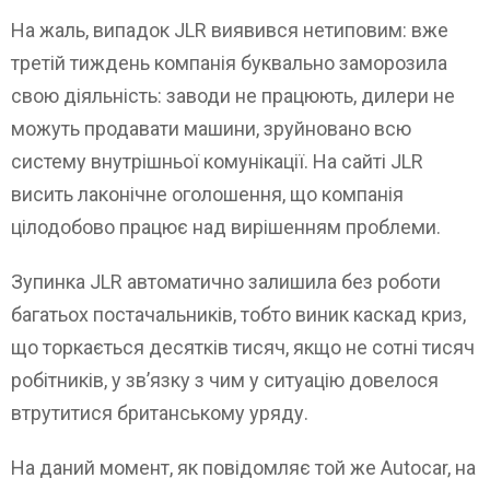
На жаль, випадок JLR виявився нетиповим: вже
третій тиждень компанія буквально заморозила
свою діяльність: заводи не працюють, дилери не
можуть продавати машини, зруйновано всю
систему внутрішньої комунікації. На сайті JLR
висить лаконічне оголошення, що компанія
цілодобово працює над вирішенням проблеми.
Зупинка JLR автоматично залишила без роботи
багатьох постачальників, тобто виник каскад криз,
що торкається десятків тисяч, якщо не сотні тисяч
робітників, у зв’язку з чим у ситуацію довелося
втрутитися британському уряду.
На даний момент, як повідомляє той же Autocar, на