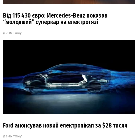
Від 115 430 євро: Mercedes-Benz показав
“молодший” суперкар на електротязі
день тому
Ford анонсував новий електропікап за $28 тисяч
день тому