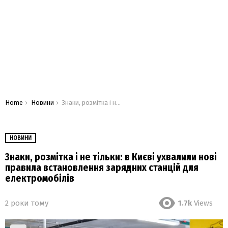
You are here:
Home
Новини
Знаки, розмітка і не тільки: в Києві ухвалили нові правила встановлення зарядних станцій для електромобілів
НОВИНИ
Знаки, розмітка і не тільки: в Києві ухвалили нові
правила встановлення зарядних станцій для
електромобілів
2 роки тому
1.7k
Views