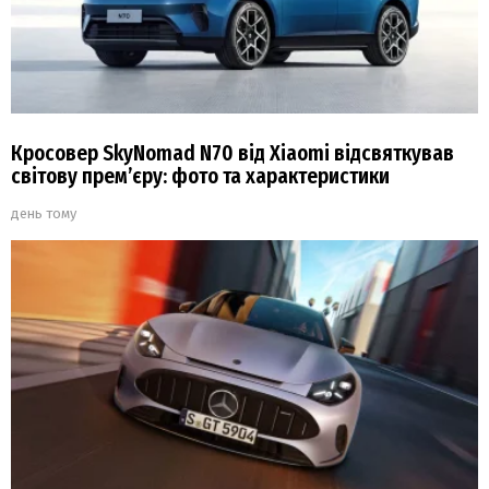
Кросовер SkyNomad N70 від Xiaomi відсвяткував
світову прем’єру: фото та характеристики
день тому