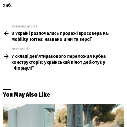
хаб
.
Previous article
See
В Україні розпочались продажі кросовера KG
more
Mobility Torres: названо ціни та версії
Next article
У складі дев’ятиразового переможця Кубка
конструкторів: український пілот дебютує у
“Формулі”
You May Also Like