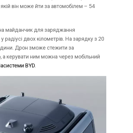
якій він може йти за автомобілем – 54
 на майданчик для заряджання
 радіусі двох кілометрів. На зарядку з 20
години. Дрон зможе стежити за
о, а керувати ним можна через мобільний
іасистеми BYD
.