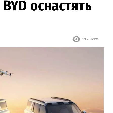
 BYD оснастять
1.1k
Views