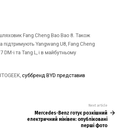
ляховик Fang Cheng Bao Bao 8. Також
а підтримують Yangwang U8, Fang Cheng
07 DM-i та Tang L, і в майбутньому
AUTOGEEK,
суббренд BYD представив
Next article
Mercedes-Benz готує розкішний
електричний мінівен: опубліковані
перші фото