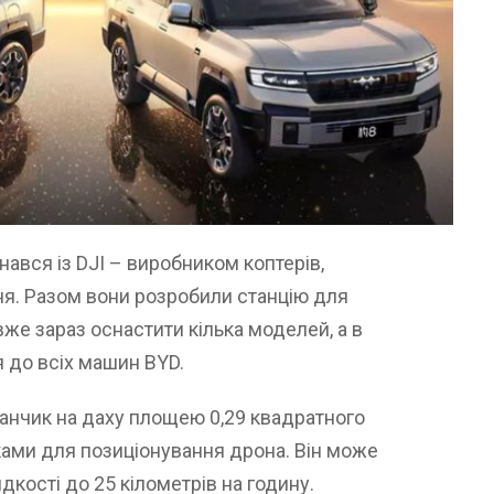
ався із DJI – виробником коптерів,
ня. Разом вони розробили станцію для
е зараз оснастити кілька моделей, а в
 до всіх машин BYD.
анчик на даху площею 0,29 квадратного
ами для позиціонування дрона. Він може
дкості до 25 кілометрів на годину.