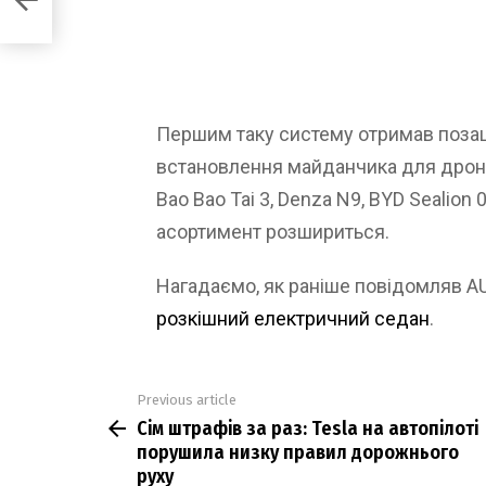
руху
Першим таку систему отримав позаш
встановлення майданчика для дрон
Bao Bao Tai 3, Denza N9, BYD Sealion 
асортимент розшириться.
Нагадаємо, як раніше повідомляв 
розкішний електричний седан
.
Previous article
See
Сім штрафів за раз: Tesla на автопілоті
more
порушила низку правил дорожнього
руху