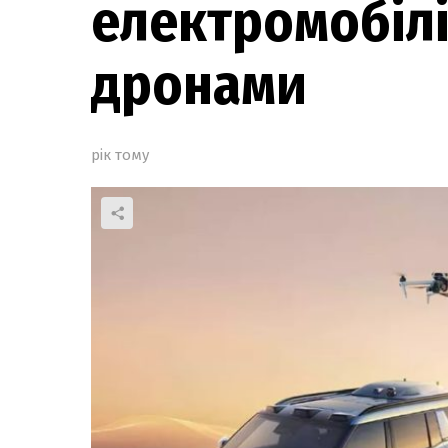
електромобілі
дронами
рік тому