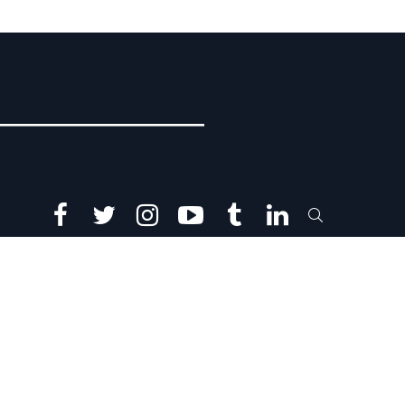
facebook
twitter
instagram
youtube
tumblr
linkedin
SEARCH