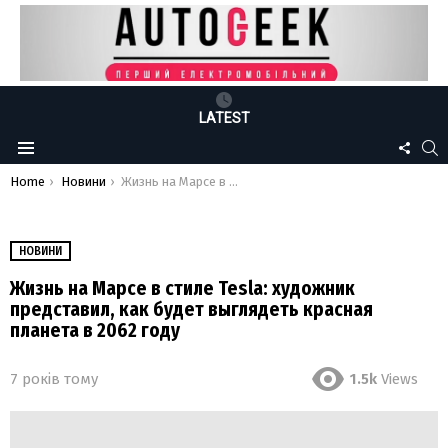
LATEST
FOLLO
S
Menu
US
You are here:
Home
Новини
Жизнь на Марсе в стиле Tesla: художник представил, как будет выглядеть красная планета в 2062 году
НОВИНИ
Жизнь на Марсе в стиле Tesla: художник
представил, как будет выглядеть красная
планета в 2062 году
7 років тому
1.5k
Views