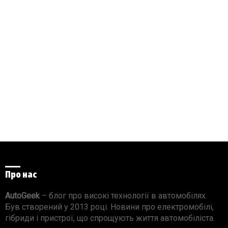
Про нас
AutoGeek
– блог про високі технології в автомобілях.
Був створений у 2013 році. Новини про електромобілі,
гібриди і пристрої, що спрощують життя автомобіліста.