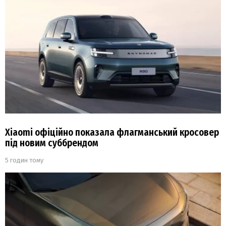
Xiaomi офіційно показала флагманський кросовер
під новим суббрендом
5 годин тому