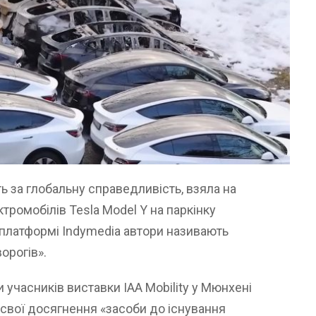
ть за глобальну справедливість, взяла на
ктромобілів Tesla Model Y на паркінку
а платформі Indymedia автори називають
орогів».
и учасників виставки IAA Mobility у Мюнхені
свої досягнення «засоби до існування