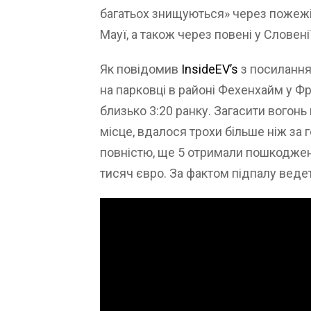
багатьох знищуються» через пожежі, 
Мауї, а також через повені у Словенії
Як повідомив
InsideEV’s
з посилання
на парковці в районі Фехенхайм у Ф
близько 3:20 ранку. Загасити вогон
місце, вдалося трохи більше ніж за г
повністю, ще 5 отримали пошкодженн
тисяч євро. За фактом підпалу веде