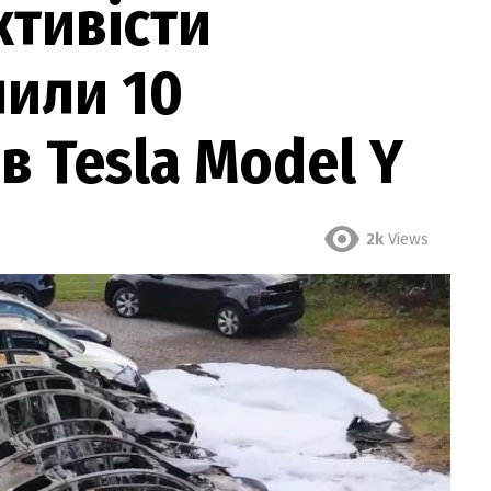
ктивісти
лили 10
в Tesla Model Y
2k
Views