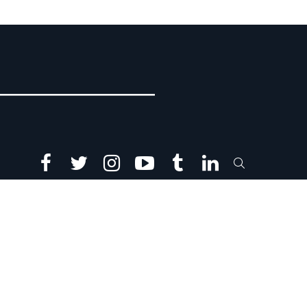
facebook
twitter
instagram
youtube
tumblr
linkedin
SEARCH