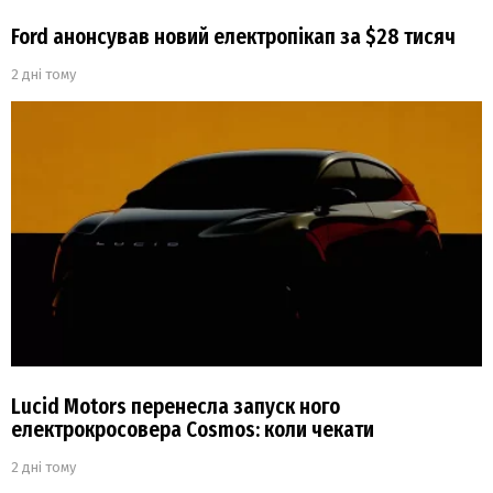
Ford анонсував новий електропікап за $28 тисяч
2 дні тому
Lucid Motors перенесла запуск ного
електрокросовера Cosmos: коли чекати
2 дні тому