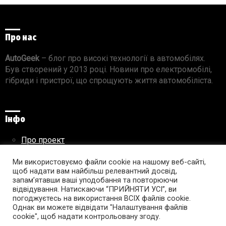
Про нас
AutoGeek
– блог про високі технології в автомобілях.
Був створений у 2013 році. Новини про електромобілі,
гібриди і пристрої, що спрощують життя автомобіліста.
Інфо
Про проект
Реклама на сайті
Ми використовуємо файли cookie на нашому веб-сайті,
Правила використання матеріалів
щоб надати вам найбільш релевантний досвід,
запам’ятавши ваші уподобання та повторюючи
відвідування. Натискаючи “ПРИЙНЯТИ УСІ”, ви
погоджуєтесь на використання ВСІХ файлів cookie.
Підпишись на AutoGeek!
Однак ви можете відвідати "Налаштування файлів
cookie", щоб надати контрольовану згоду.
facebook
twitter
instagram
youtube
tumblr
linkedin