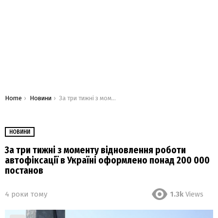
You are here:
Home
Новини
За три тижні з моменту відновлення роботи автофіксації в Україні оформлено понад 200 000 постанов
НОВИНИ
За три тижні з моменту відновлення роботи
автофіксації в Україні оформлено понад 200 000
постанов
4 роки тому
1.3k
Views