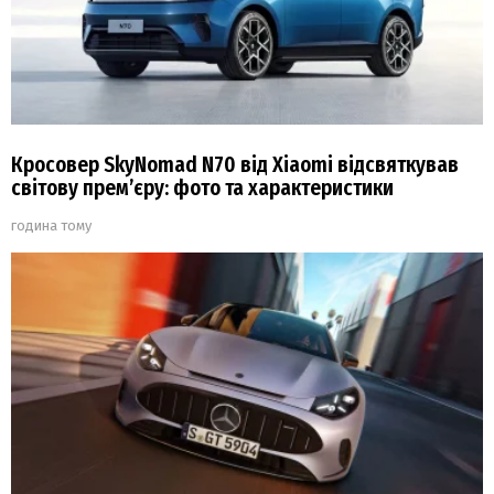
Кросовер SkyNomad N70 від Xiaomi відсвяткував
світову прем’єру: фото та характеристики
година тому