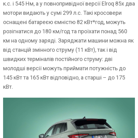
к.с. і 545 Нм, а у повнопривідної версії Elroq 85x два
мотори видають у сумі 299 л.с. Такі кросовери
оснащені батареєю ємністю 82 кВт*год, можуть
розігнатися до 180 км/год та проїхати понад 560
км на одному заряді. Заряджати машини можна як
від станцій змінного струму (11 кВт), так і від
швидких терміналів постійного струму: дві
молодші версії можуть приймати потужність до
145 кВт та 165 кВт відповідно, а старші – до 175
кВт.