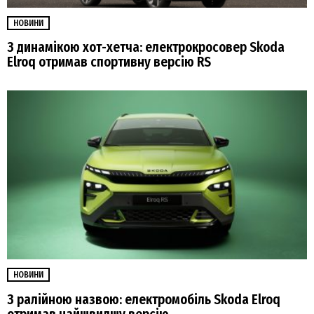
НОВИНИ
З динамікою хот-хетча: електрокросовер Skoda
Elroq отримав спортивну версію RS
НОВИНИ
З ралійною назвою: електромобіль Skoda Elroq