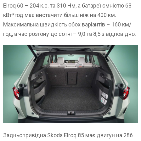
Elroq 60 – 204 к.с. та 310 Нм, а батареї ємністю 63
кВт*год має вистачити більш ніж на 400 км.
Максимальна швидкість обох варіантів – 160 км/
год, а час розгону до сотні – 9,0 та 8,5 з відповідно.
Задньопривідна Skoda Elroq 85 має двигун на 286