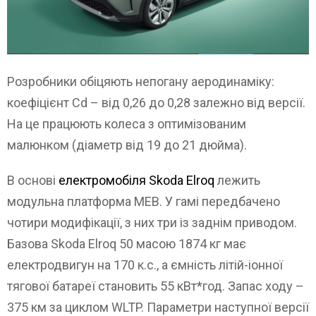
Розробники обіцяють непогану аеродинаміку:
коефіцієнт Cd – від 0,26 до 0,28 залежно від версії.
На це працюють колеса з оптимізованим
малюнком (діаметр від 19 до 21 дюйма).
В основі
електромобіля Skoda Elroq
лежить
модульна платформа MEB. У гамі передбачено
чотири модифікації, з них три із заднім приводом.
Базова Skoda Elroq 50 масою 1874 кг має
електродвигун на 170 к.с., а ємність літій-іонної
тягової батареї становить 55 кВт*год. Запас ходу –
375 км за циклом WLTP. Параметри наступної версії