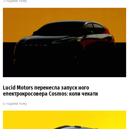
3 години тому
Lucid Motors перенесла запуск ного
електрокросовера Cosmos: коли чекати
4 години тому