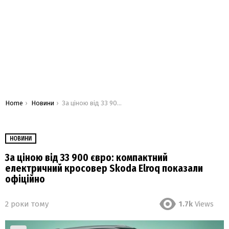
You are here:
Home
Новини
За ціною від 33 900 євро: компактний електричний кросовер Skoda Elroq показали офіційно
НОВИНИ
За ціною від 33 900 євро: компактний
електричний кросовер Skoda Elroq показали
офіційно
2 роки тому
1.7k
Views