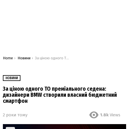
You are here:
Home
Новини
За ціною одного ТО преміального седена: дизайнери BMW створили власний бюджетний смартфон
НОВИНИ
За ціною одного ТО преміального седена:
дизайнери BMW створили власний бюджетний
смартфон
2 роки тому
1.8k
Views