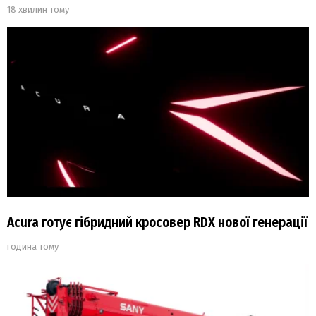
18 хвилин тому
Acura готує гібридний кросовер RDX нової генерації
година тому