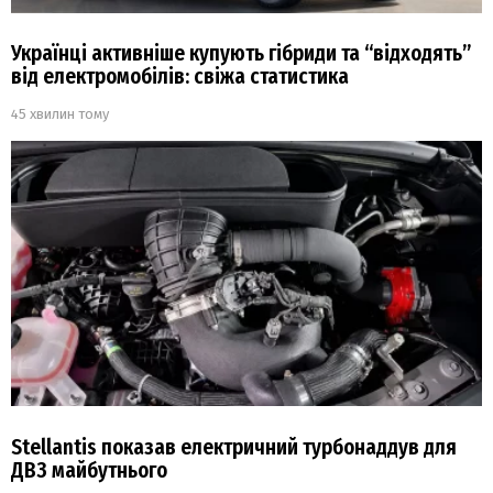
Українці активніше купують гібриди та “відходять”
від електромобілів: свіжа статистика
45 хвилин тому
Stellantis показав електричний турбонаддув для
ДВЗ майбутнього