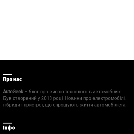
Про нас
AutoGeek
– блог про високі технології в автомобілях.
Був створений у 2013 році. Новини про електромобілі,
гібриди і пристрої, що спрощують життя автомобіліста.
Інфо