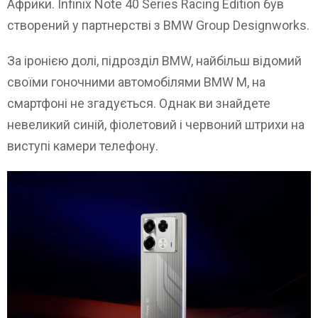
Африки. Infinix Note 40 Series Racing Edition був
створений у партнерстві з BMW Group Designworks.
За іронією долі, підрозділ BMW, найбільш відомий
своїми гоночними автомобілями BMW M, на
смартфоні не згадується. Однак ви знайдете
невеликий синій, фіолетовий і червоний штрихи на
виступі камери телефону.