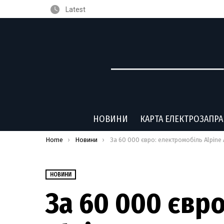
Latest
НОВИНИ
КАРТА ЕЛЕКТРОЗАПР
You are here:
Home
Новини
За 60 000 євро: електромобіль Alpine A290 отримав ралійну верс
НОВИНИ
За 60 000 євр