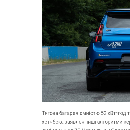
Тягова батарея ємністю 52 кВт*год 
хетчбека заявлені інші алгоритми к