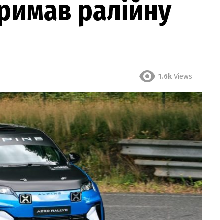
тримав ралійну
1.6k
Views