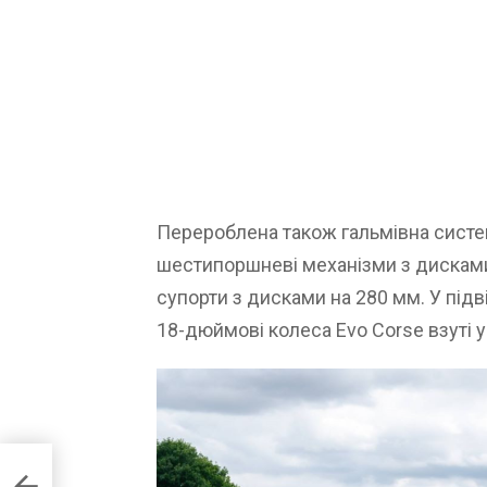
Перероблена також гальмівна систем
шестипоршневі механізми з дисками
супорти з дисками на 280 мм. У підв
18-дюймові колеса Evo Corse взуті у 
LE
зані