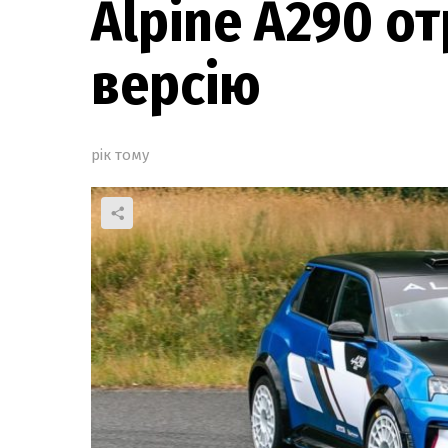
Alpine A290 о
версію
рік тому