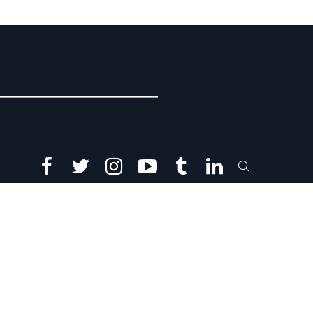
facebook
twitter
instagram
youtube
tumblr
linkedin
SEARCH