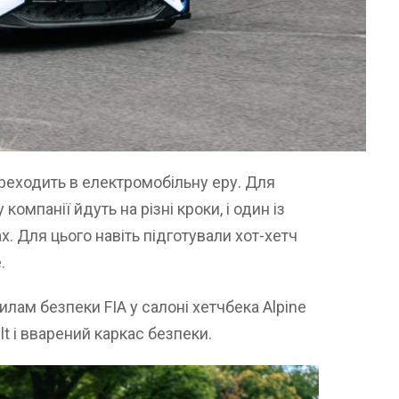
переходить в електромобільну еру. Для
компанії йдуть на різні кроки, і один із
. Для цього навіть підготували хот-хетч
.
лам безпеки FIA у салоні хетчбека Alpine
lt і вварений каркас безпеки.