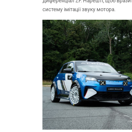
диференціал ZF. Нарешті, щоб вразит
систему імітації звуку мотора.