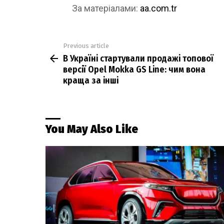
За матеріалами:
aa.com.tr
Previous article
See
В Україні стартували продажі топової
more
версії Opel Mokka GS Line: чим вона
краща за інші
You May Also Like