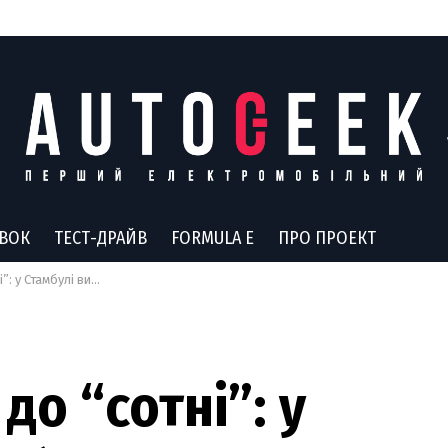
АВОК
ТЕСТ-ДРАЙВ
FORMULA E
ПРО ПРОЕКТ
урецький электромобіль TOGG (відео)
до “сотні”: у