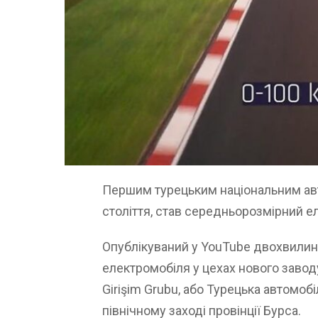
Першим турецьким національним ав
століття, став середньорозмірний 
Опублікуваний у YouTube двохвилин
електромобіля у цехах нового заводу
Girişim Grubu, або Турецька автомобіл
північному заході провінції Бурса.