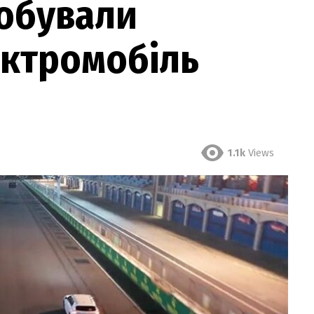
робували
ектромобіль
1.1k
Views