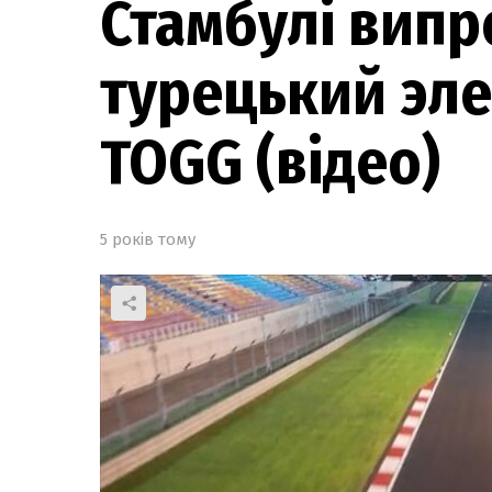
Стамбулі вип
турецький эл
TOGG (відео)
5 років тому