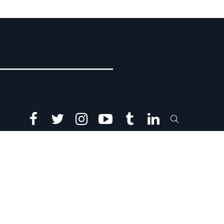
facebook
twitter
instagram
youtube
tumblr
linkedin
SEARCH