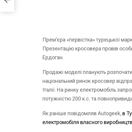
Прем’єра «первістка» турецької марк
Презентацію кросовера провів особ
Ердоган.
Продажі моделі планують розпочати 
національний ринок кросовер відправ
Італії. На ринку електромобіль запр
потужністю 200 к.с. та повнопривид
Як раніше повідомляв Autogeek,
в Т
електромобіля власного виробництв