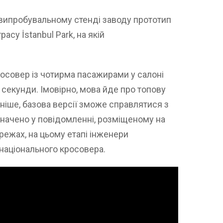
 випробувальному стенді заводу прототип
су İstanbul Park, на якій
кросовер із чотирма пасажирами у салоні
8 секунди. Імовірно, мова йде про топову
ніше, базова версії зможе справлятися з
значено у повідомленні, розміщеному на
режах, на цьому етапі інженери
національного кросовера.