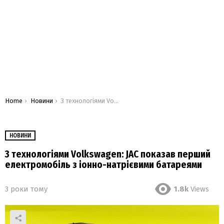
You are here:
Home
Новини
З технологіями Volkswagen: JAC показав перший електромобіль з іонно-натрієвими батареями
НОВИНИ
З технологіями Volkswagen: JAC показав перший
електромобіль з іонно-натрієвими батареями
3 роки тому
1.8k
Views