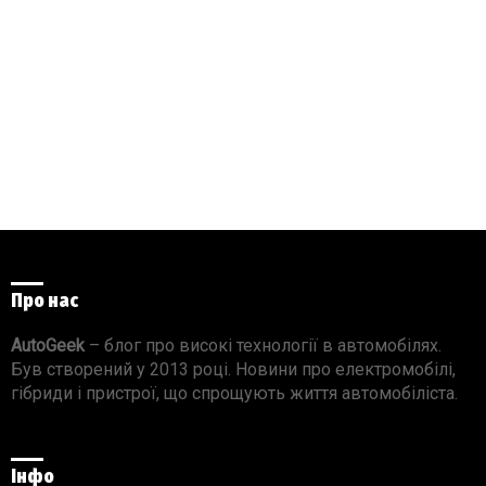
Про нас
AutoGeek
– блог про високі технології в автомобілях.
Був створений у 2013 році. Новини про електромобілі,
гібриди і пристрої, що спрощують життя автомобіліста.
Інфо