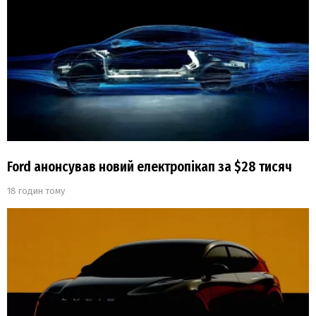
Ford анонсував новий електропікап за $28 тисяч
18 годин тому