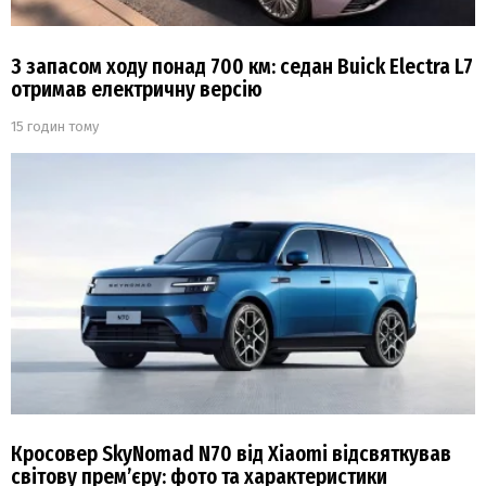
З запасом ходу понад 700 км: седан Buick Electra L7
отримав електричну версію
15 годин тому
Кросовер SkyNomad N70 від Xiaomi відсвяткував
світову прем’єру: фото та характеристики