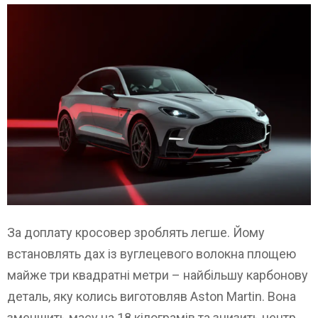
За доплату кросовер зроблять легше. Йому
встановлять дах із вуглецевого волокна площею
майже три квадратні метри – найбільшу карбонову
деталь, яку колись виготовляв Aston Martin. Вона
зменшить масу на 18 кілограмів та знизить центр