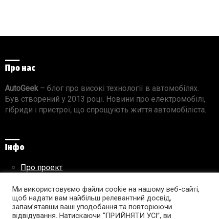
Про нас
AutoGeek
– блог про високі технології в автомобілях.
Був створений у 2013 році. Новини про електромобілі,
гібриди і пристрої, що спрощують життя автомобіліста.
Інфо
Про проект
Реклама на сайті
Правила використання матеріалів
Ми використовуємо файли cookie на нашому веб-сайті,
щоб надати вам найбільш релевантний досвід,
запам’ятавши ваші уподобання та повторюючи
відвідування. Натискаючи “ПРИЙНЯТИ УСІ”, ви