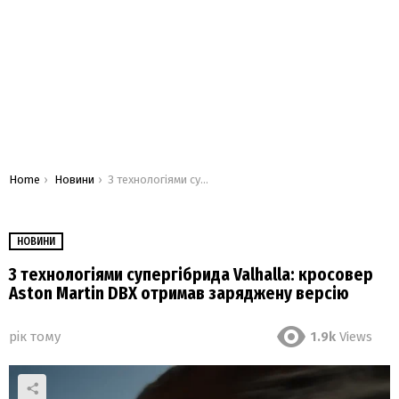
You are here:
Home
Новини
З технологіями супергібрида Valhalla: кросовер Aston Martin DBX отримав заряджену версію
НОВИНИ
З технологіями супергібрида Valhalla: кросовер
Aston Martin DBX отримав заряджену версію
рік тому
1.9k
Views