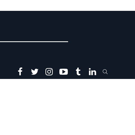
facebook
twitter
instagram
youtube
tumblr
linkedin
SEARCH