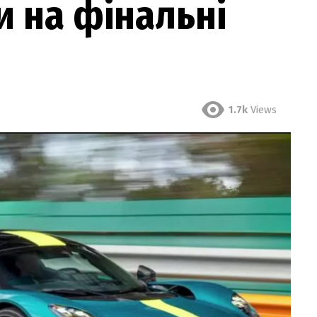
и на фінальні
1.7k
Views