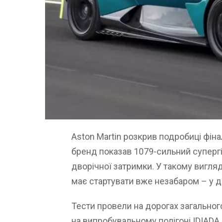
Aston Martin розкрив подробиці фіна
бренд показав 1079-сильний супергі
дворічної затримки. У такому вигляд
має стартувати вже незабаром – у др
Тести провели на дорогах загального
на випробувальному полігоні IDIADA 