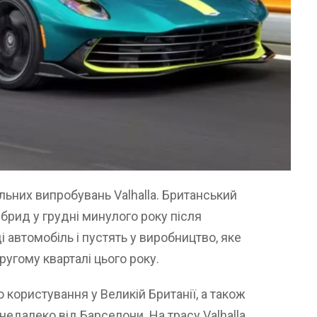
льних випробувань Valhalla. Британський
брид у грудні минулого року після
і автомобіль і пустять у виробництво, яке
угому кварталі цього року.
 користування у Великій Британії, а також
недалеко від Барселони. На трасу Valhalla