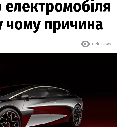
о електромобіля
 у чому причина
1.2k
Views