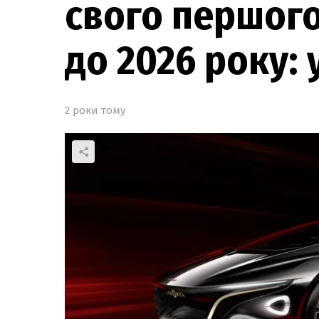
свого першог
до 2026 року:
2 роки тому