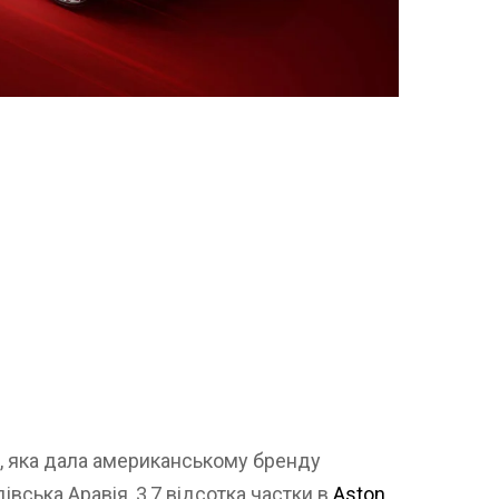
ді, яка дала американському бренду
івська Аравія, 3,7 відсотка частки в
Aston