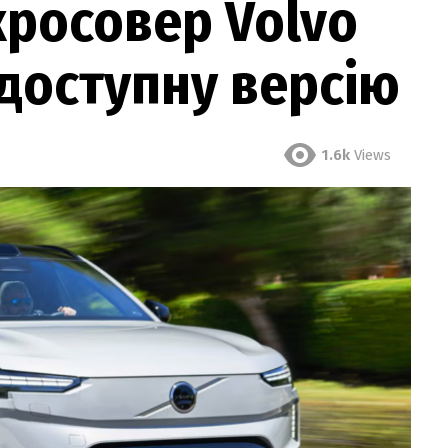
кросовер Volvo
доступну версію
1.6k
Views