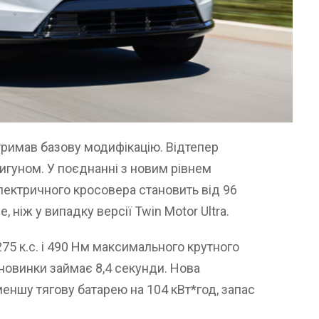
тримав базову модифікацію. Відтепер
гуном. У поєднанні з новим рівнем
електричного кросовера становить від 96
 ніж у випадку версії Twin Motor Ultra.
75 к.с. і 490 Нм максимального крутного
 новинки займає 8,4 секунди. Нова
еншу тягову батарею на 104 кВт*год, запас