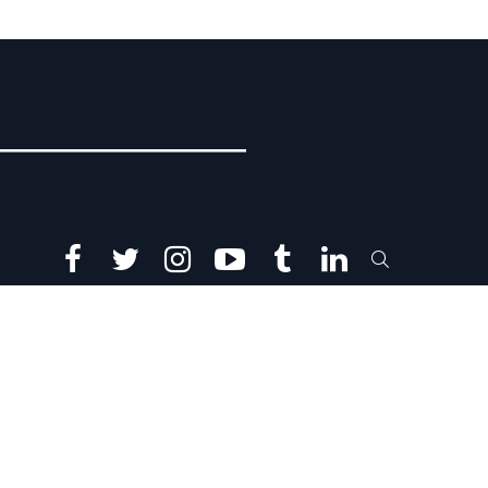
facebook
twitter
instagram
youtube
tumblr
linkedin
SEARCH