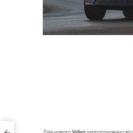
e
Для нового
Volvo
запропоновано вісі