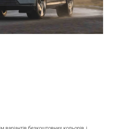
м варіантів безкоштовних кольорів, і