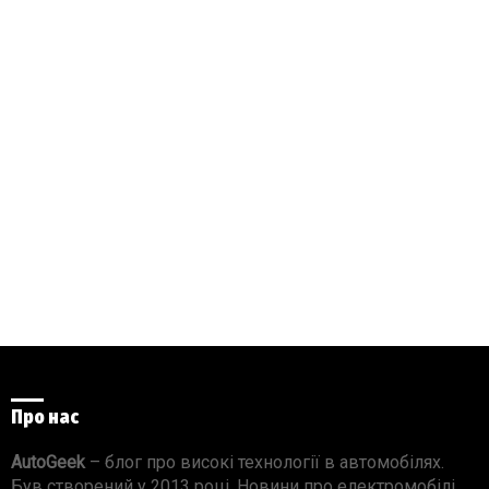
Про нас
AutoGeek
– блог про високі технології в автомобілях.
Був створений у 2013 році. Новини про електромобілі,