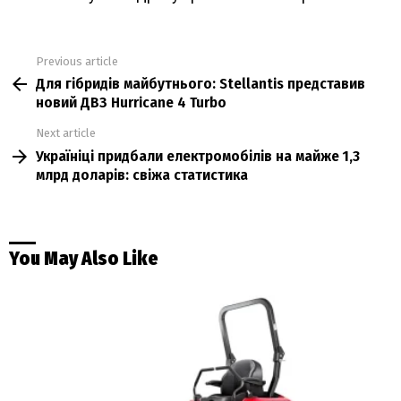
Previous article
See
Для гібридів майбутнього: Stellantis представив
more
новий ДВЗ Hurricane 4 Turbo
Next article
Україніці придбали електромобілів на майже 1,3
млрд доларів: свіжа статистика
You May Also Like