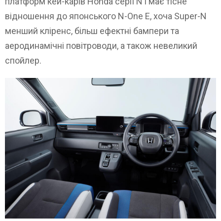
платформ кей-карів Honda серії N і має тісне
відношення до японського N-One E, хоча Super-N
менший кліренс, більш ефектні бампери та
аеродинамічні повітроводи, а також невеликий
спойлер.