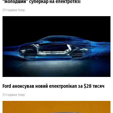
“молодший” суперкар на електротязі
21 година тому
Ford анонсував новий електропікап за $28 тисяч
21 година тому