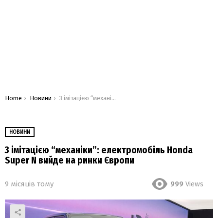
You are here:
Home
Новини
З імітацією “механіки”: електромобіль Honda Super N вийде на ринки Європи
НОВИНИ
З імітацією “механіки”: електромобіль Honda
Super N вийде на ринки Європи
9 місяців тому
999
Views