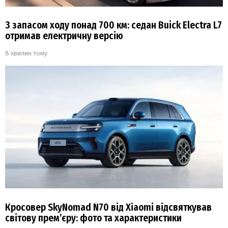
З запасом ходу понад 700 км: седан Buick Electra L7
отримав електричну версію
8 хвилин тому
Кросовер SkyNomad N70 від Xiaomi відсвяткував
світову прем’єру: фото та характеристики