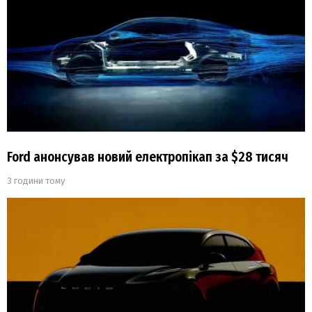
Ford анонсував новий електропікап за $28 тисяч
3 години тому