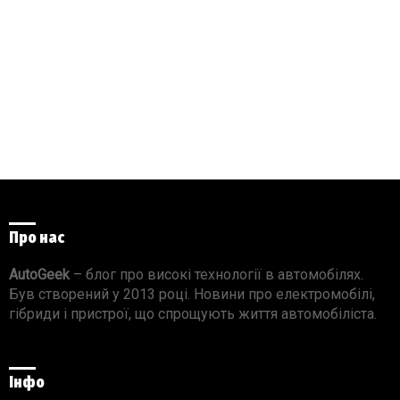
Про нас
AutoGeek
– блог про високі технології в автомобілях.
Був створений у 2013 році. Новини про електромобілі,
гібриди і пристрої, що спрощують життя автомобіліста.
Інфо