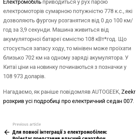
Електромобіль
приводиться у рух парою
електромоторів сумарною потужністю 778 к.с., які
дозволяють фургону розганятися від 0 до 100 км/
год за 3,9 секунди. Машина живиться від
акумуляторної батареї ємністю 108 кВт*год. Що
стосується запасу ходу, то мінівен може проїхати
близько 702 км на одному заряді акумулятора. У
Китаї ціни на новинку починаються з позначки у
108 973 доларів.
Нагадаємо, як раніше повідомляв AUTOGEEK,
Zeekr
розкрив усі подробиці про електричний седан 007
.
Previous article
See
Для повної інтеграції з електромобілем:
more
Polestar представив власний смартфон