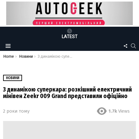
LATEST
FOLLO
S
Menu
US
You are here:
Home
Новини
З динамікою суперкара: розкішний електричний мінівен Zeekr 009 Grand представили офіційно
НОВИНИ
З динамікою суперкара: розкішний електричний
мінівен Zeekr 009 Grand представили офіційно
2 роки тому
1.7k
Views