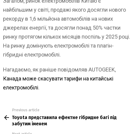
Загалом, ринок електромобілів Китаю є
найбільшим у світі, продажі якого досягли нового
рекорду в 1,6 мільйона автомобілів на нових
джерелах енергії, та досягли понад 50% частки
ринку протягом кількох місяців поспіль у 2025 році.
На ринку домінують електромобілі та плагін-
гібридні електромобілі.
Нагадаємо, як раніше повідомляв AUTOGEEK,
Канада може скасувати тарифи на китайські
електромобілі
.
Previous article
See
Toyota представила ефектне гібридне багі під
more
забутим іменем
Next article