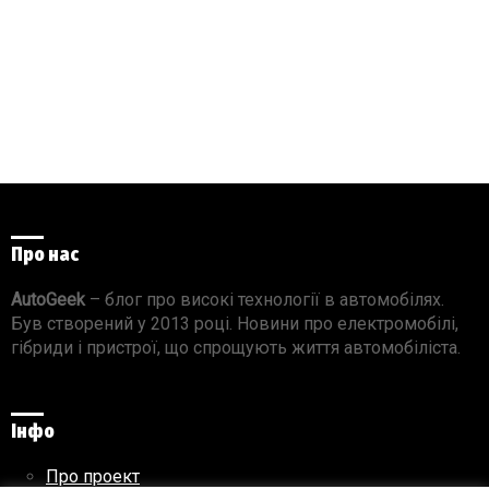
Про нас
AutoGeek
– блог про високі технології в автомобілях.
Був створений у 2013 році. Новини про електромобілі,
гібриди і пристрої, що спрощують життя автомобіліста.
Інфо
Про проект