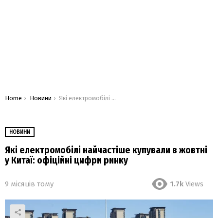
You are here:
Home
Новини
Які електромобілі найчастіше купували в жовтні у Китаї: офіційні цифри ринку
НОВИНИ
Які електромобілі найчастіше купували в жовтні
у Китаї: офіційні цифри ринку
9 місяців тому
1.7k
Views