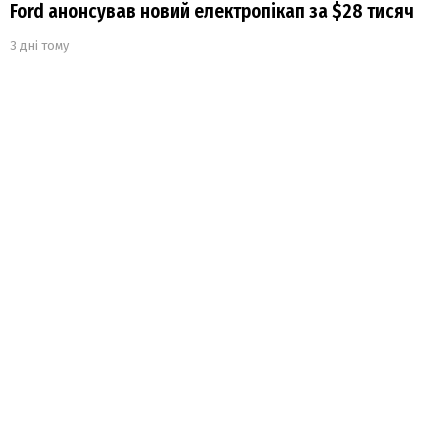
Ford анонсував новий електропікап за $28 тисяч
3 дні тому