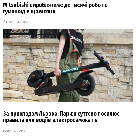
Mitsubishi вироблятиме до тисячі роботів-
гуманоїдів щомісяця
2 години тому
За прикладом Львова: Париж суттєво посилює
правила для водіїв електросамокатів
година тому