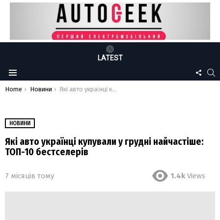
LATEST
FOLLO
S
Menu
US
You are here:
Home
Новини
Які авто українці купували у грудні найчастіше: ТОП-10 бестселерів
НОВИНИ
Які авто українці купували у грудні найчастіше:
ТОП-10 бестселерів
7 місяців тому
1.4k
Views