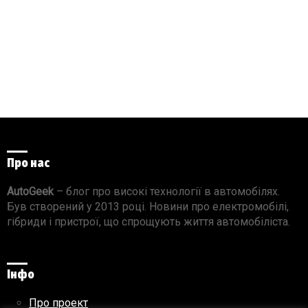
Про нас
AutoGeek
– блог про високі технології в автомобілях.
Був створений у 2013 році. Новини про електромобілі,
гібриди і пристрої, що спрощують життя автомобіліста.
Інфо
Про проект