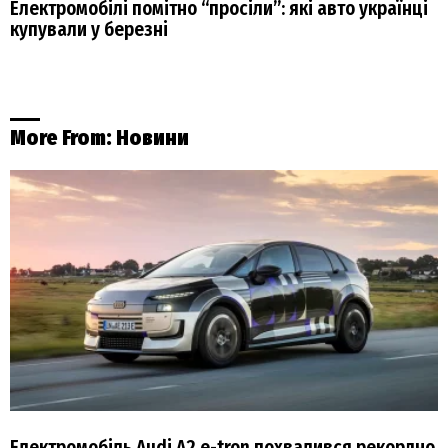
Електромобілі помітно “просіли”: які авто українці
купували у березні
More From:
Новини
Електромобіль Audi A2 e-tron похвалився рекордно