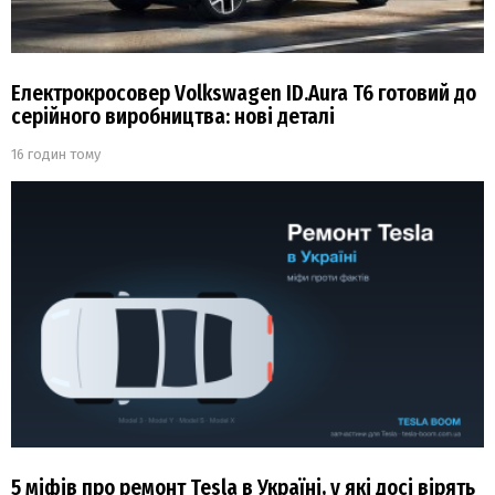
Електрокросовер Volkswagen ID.Aura T6 готовий до
серійного виробництва: нові деталі
16 годин тому
5 міфів про ремонт Tesla в Україні, у які досі вірять