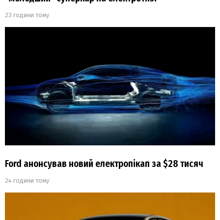
23 години тому
Ford анонсував новий електропікап за $28 тисяч
24 години тому