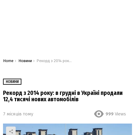
You are here:
Home
Новини
Рекорд з 2014 року: в грудні в Україні продали 12,4 тисячі нових автомобілів
НОВИНИ
Рекорд з 2014 року: в грудні в Україні продали
12,4 тисячі нових автомобілів
7 місяців тому
999
Views