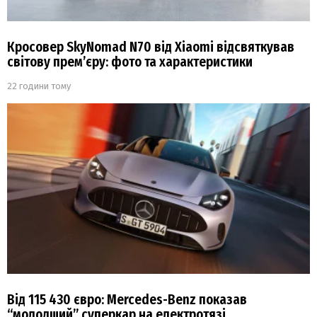
Кросовер SkyNomad N70 від Xiaomi відсвяткував
світову прем’єру: фото та характеристики
22 години тому
Від 115 430 євро: Mercedes-Benz показав
“молодший” суперкар на електротязі