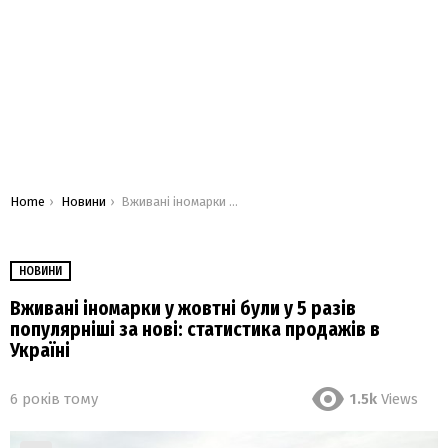
You are here:
Home
Новини
Вживані іномарки у жовтні були у 5 разів популярніші за нові: статистика продажів в Україні
НОВИНИ
Вживані іномарки у жовтні були у 5 разів
популярніші за нові: статистика продажів в
Україні
6 років тому
1.5k
Views