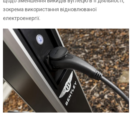
щодо зменшення викидів вуглецю в її діяльності,
зокрема використання відновлюваної
електроенергії.