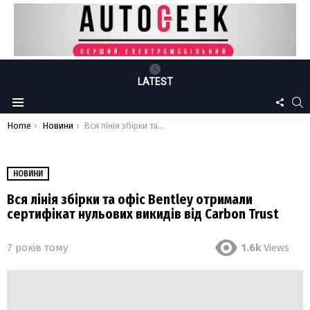
LATEST
FOLLO
S
Menu
US
You are here:
Home
Новини
Вся лінія збірки та офіс Bentley отримали сертифікат нульових викидів від Carbon Trust
НОВИНИ
Вся лінія збірки та офіс Bentley отримали
сертифікат нульових викидів від Carbon Trust
7 років тому
1.6k
Views