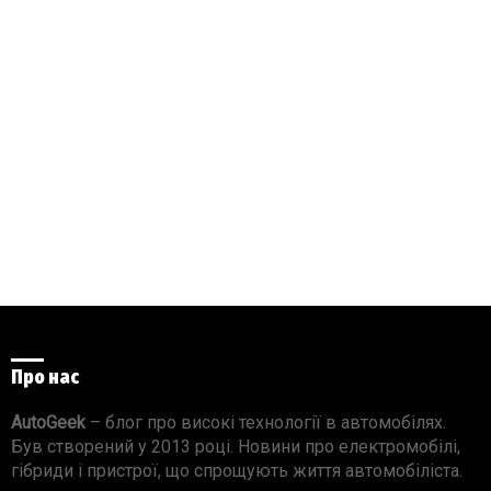
Про нас
AutoGeek
– блог про високі технології в автомобілях.
Був створений у 2013 році. Новини про електромобілі,
гібриди і пристрої, що спрощують життя автомобіліста.