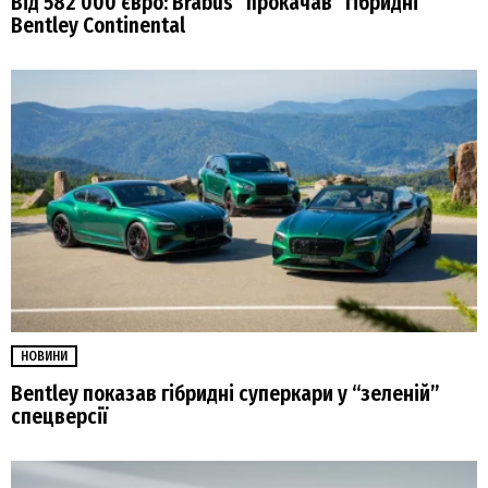
Від 582 000 євро: Brabus “прокачав” гібридні
Bentley Continental
НОВИНИ
Bentley показав гібридні суперкари у “зеленій”
спецверсії