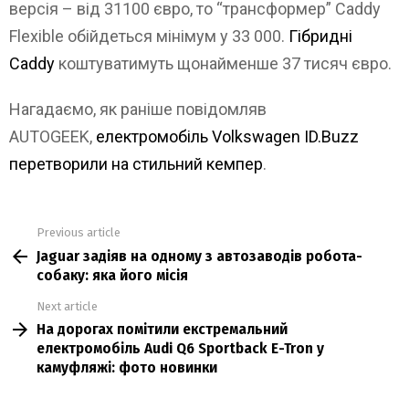
версія – від 31100 євро, то “трансформер” Caddy
Flexible обійдеться мінімум у 33 000.
Гібридні
Caddy
коштуватимуть щонайменше 37 тисяч євро.
Нагадаємо, як раніше повідомляв
AUTOGEEK,
електромобіль Volkswagen ID.Buzz
перетворили на стильний кемпер
.
Previous article
See
Jaguar задіяв на одному з автозаводів робота-
more
собаку: яка його місія
Next article
На дорогах помітили екстремальний
електромобіль Audi Q6 Sportback E-Tron у
камуфляжі: фото новинки