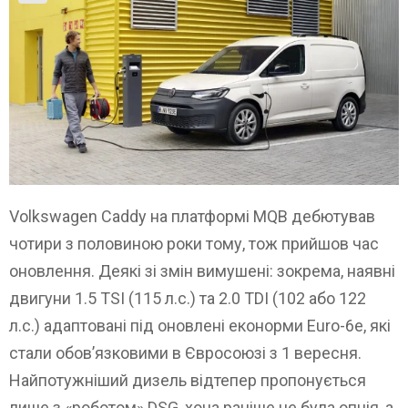
Volkswagen Caddy на платформі MQB дебютував
чотири з половиною роки тому, тож прийшов час
оновлення. Деякі зі змін вимушені: зокрема, наявні
двигуни 1.5 TSI (115 л.с.) та 2.0 TDI (102 або 122
л.с.) адаптовані під оновлені еконорми Euro-6e, які
стали обов’язковими в Євросоюзі з 1 вересня.
Найпотужніший дизель відтепер пропонується
лише з «роботом» DSG, хоча раніше це була опція, а