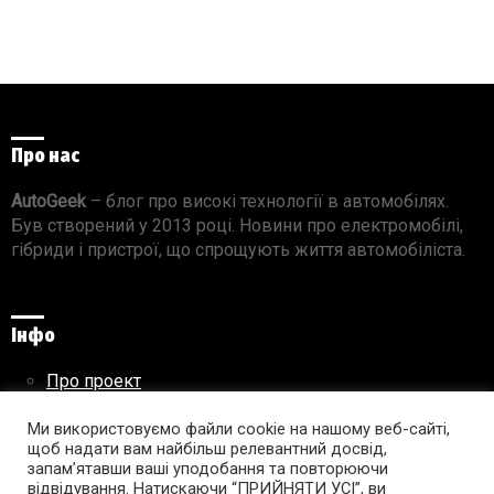
Про нас
AutoGeek
– блог про високі технології в автомобілях.
Був створений у 2013 році. Новини про електромобілі,
гібриди і пристрої, що спрощують життя автомобіліста.
Інфо
Про проект
Реклама на сайті
Правила використання матеріалів
Ми використовуємо файли cookie на нашому веб-сайті,
щоб надати вам найбільш релевантний досвід,
запам’ятавши ваші уподобання та повторюючи
відвідування. Натискаючи “ПРИЙНЯТИ УСІ”, ви