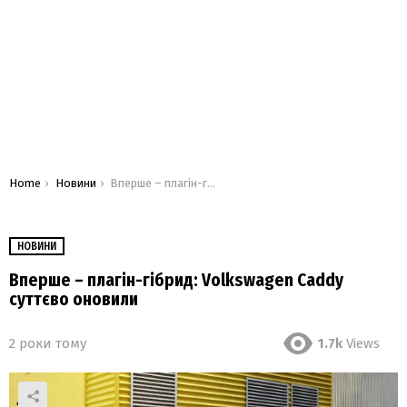
You are here:
Home
Новини
Вперше – плагін-гібрид: Volkswagen Caddy суттєво оновили
НОВИНИ
Вперше – плагін-гібрид: Volkswagen Caddy
суттєво оновили
2 роки тому
1.7k
Views