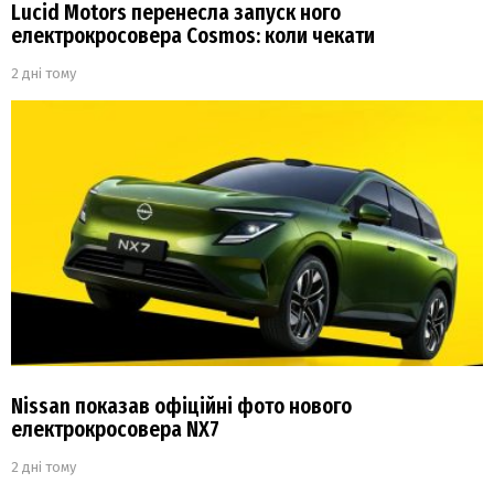
Lucid Motors перенесла запуск ного
електрокросовера Cosmos: коли чекати
2 дні тому
Nissan показав офіційні фото нового
електрокросовера NX7
2 дні тому