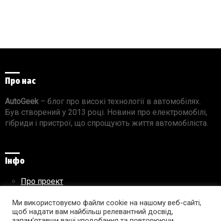
Про нас
AutoGeek
– блог про високі технології в автомобілях.
Був створений у 2013 році. Новини про електромобілі,
гібриди і пристрої, що спрощують життя автомобіліста.
Інфо
Про проект
Реклама на сайті
Правила використання матеріалів
Ми використовуємо файли cookie на нашому веб-сайті,
щоб надати вам найбільш релевантний досвід,
запам’ятавши ваші уподобання та повторюючи