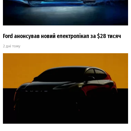
Ford анонсував новий електропікап за $28 тисяч
2 дні тому