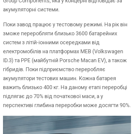
Group Components, яка у концерні відповідає за
акумуляторні системи.
Поки завод працює у тестовому режимі. На рік він
зможе переробляти близько 3600 батарейних
систем з літій-іонними осередками від
електромобілів на платформах MEB (Volkswagen
ID.3) та PPE (майбутній Porsche Macan EV), а також
гібридів. Поки підприємство переробляє
акумулятори тестових машин. Кожна батарея
важить близько 400 кг. На даному етапі переробці
підлягає до 70% від початкової маси, а у
перспективі глибина переробки може досягти 90%.