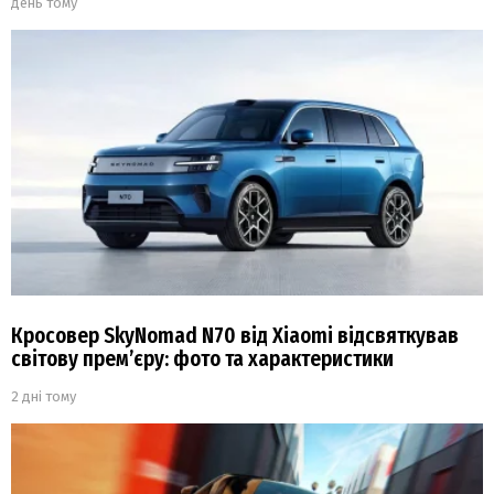
день тому
Кросовер SkyNomad N70 від Xiaomi відсвяткував
світову прем’єру: фото та характеристики
2 дні тому