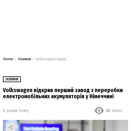
You are here:
Home
Новини
Volkswagen відкрив перший завод з переробки електромобільних акумуляторів у Німеччині
НОВИНИ
Volkswagen відкрив перший завод з переробки
електромобільних акумуляторів у Німеччині
6 років тому
2k
Views