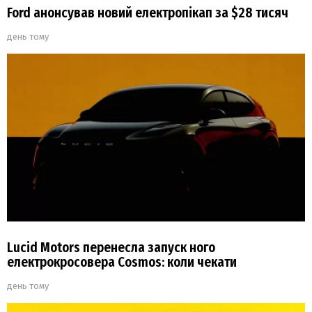
Ford анонсував новий електропікап за $28 тисяч
день тому
Lucid Motors перенесла запуск ного
електрокросовера Cosmos: коли чекати
день тому