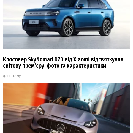
Кросовер SkyNomad N70 від Xiaomi відсвяткував
світову прем’єру: фото та характеристики
день тому