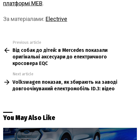
платформі MEB
.
За матеріалами:
Electrive
Previous article
See
Від собак до дітей: в Mercedes показали
more
оригінальні аксесуари до електричного
кросовера EQC
Next article
Volkswagen показав, як збирають на заводі
довгоочікуваний електромобіль ID.3: відео
You May Also Like