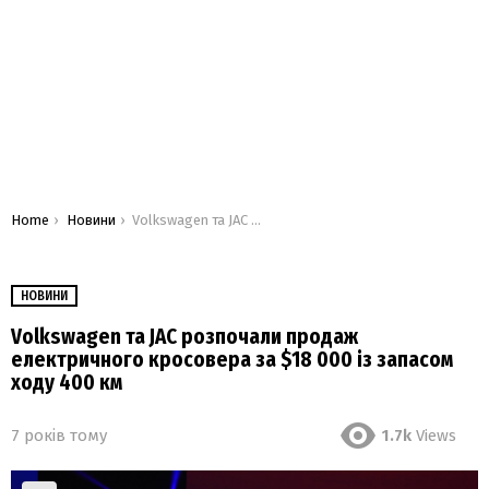
You are here:
Home
Новини
Volkswagen та JAC розпочали продаж електричного кросовера за $18 000 із запасом ходу 400 км
НОВИНИ
Volkswagen та JAC розпочали продаж
електричного кросовера за $18 000 із запасом
ходу 400 км
7 років тому
1.7k
Views