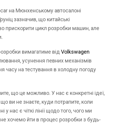
ocar на Мюнхенському автосалоні
руніц зазначив, що китайські
о прискорити цикл розробки машин, але
и.
 розробки вимагатиме від
Volkswagen
лювання, усунення певних механізмів
я часу на тестування в холодну погоду
те, що це можливо. У нас є конкретні ідеї,
 що ви не знаєте, куди потрапите, коли
у нас є чіткі лінії щодо того, чого ми
 не хочемо йти в процес розробки з будь-