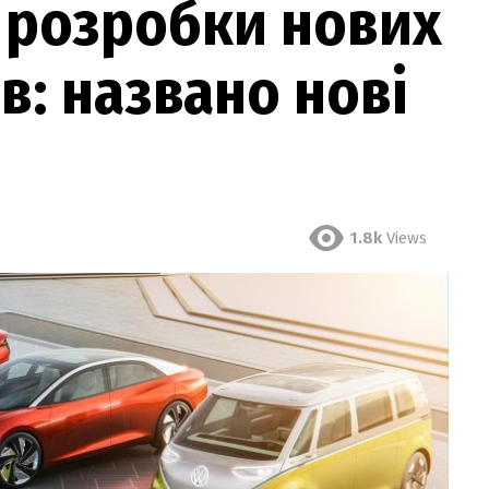
 розробки нових
в: названо нові
1.8k
Views