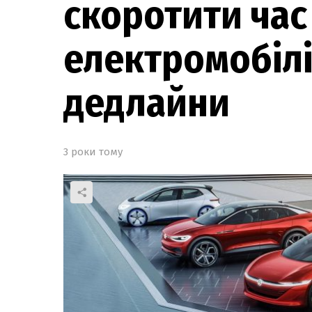
скоротити час
електромобілі
дедлайни
3 роки тому