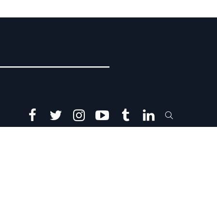
facebook
twitter
instagram
youtube
tumblr
linkedin
SEARCH