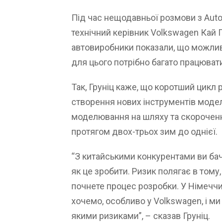
Під час нещодавньої розмови з Aut
технічний керівник Volkswagen Кай Г
автовиробники показали, що можлив
для цього потрібно багато працюват
Так, Груніц каже, що коротший цикл
створення нових інструментів моде
моделювання на шляху та скороченн
протягом двох-трьох зим до однієї.
“З китайськими конкурентами ви бачи
як це зробити. Ризик полягає в тому,
почнете процес розробки. У Німеччині 
хочемо, особливо у Volkswagen, і ми
якими ризиками”, – сказав Груніц.