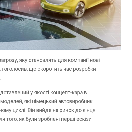
грозу, яку становлять для компанії нові
 і оголосив, що скоротить час розробки
.
едставлений у якості концепт-кара в
 моделей, які німецький автовиробник
ому циклі. Він вийде на ринок до кінця
я того, як були зроблені перші ескізи