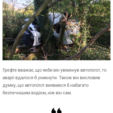
Грефте вважає, що якби він увімкнув автопілот, то
аварії вдалося б уникнути. Також він висловив
думку, що автопілот виявився б набагато
безпечнішим водієм, ніж він сам.