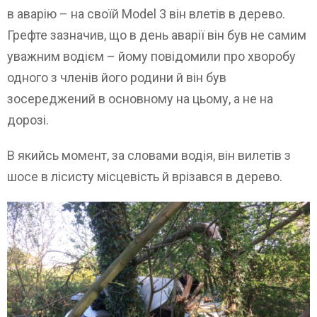
в аварію – на своїй Model 3 він влетів в дерево.
Грефте зазначив, що в день аварії він був не самим
уважним водієм – йому повідомили про хворобу
одного з членів його родини й він був
зосереджений в основному на цьому, а не на
дорозі.
В якийсь момент, за словами водія, він вилетів з
шосе в лісисту місцевість й врізався в дерево.