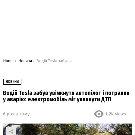
You are here:
Home
Новини
Водій Tesla забув увімкнути автопілот і потрапив у аварію: електромобіль міг уникнути ДТП
НОВИНИ
Водій Tesla забув увімкнути автопілот і потрапив
у аварію: електромобіль міг уникнути ДТП
6 років тому
1.2k
Views