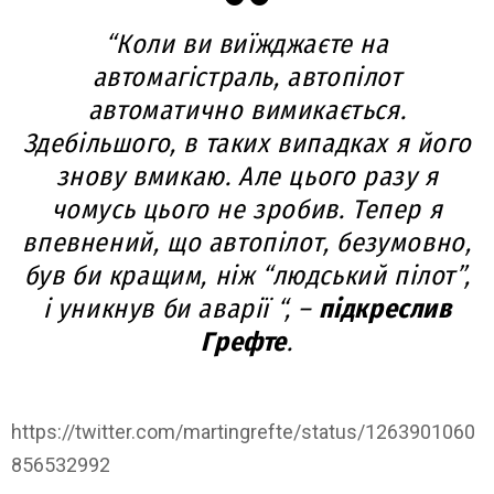
“Коли ви виїжджаєте на
автомагістраль, автопілот
автоматично вимикається.
Здебільшого, в таких випадках я його
знову вмикаю. Але цього разу я
чомусь цього не зробив. Тепер я
впевнений, що автопілот, безумовно,
був би кращим, ніж “людський пілот”,
і уникнув би аварії “, –
підкреслив
Грефте
.
https://twitter.com/martingrefte/status/1263901060
856532992