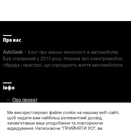
Про нас
AutoGeek
– блог про високі технології в автомобілях.
Був створений у 2013 році. Новини про електромобілі,
гібриди і пристрої, що спрощують життя автомобіліста.
Інфо
Про проект
Реклама на сайті
Правила використання матеріалів
Ми використовуємо файли cookie на нашому веб-сайті,
щоб надати вам найбільш релевантний досвід,
запам’ятавши ваші уподобання та повторюючи
відвідування. Натискаючи “ПРИЙНЯТИ УСІ”, ви