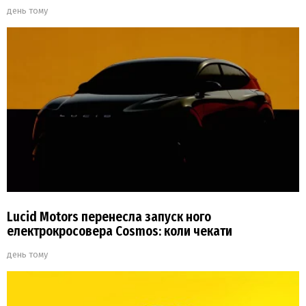
день тому
Lucid Motors перенесла запуск ного
електрокросовера Cosmos: коли чекати
день тому