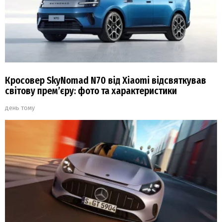
Кросовер SkyNomad N70 від Xiaomi відсвяткував
світову прем’єру: фото та характеристики
день тому