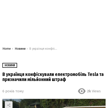
You are here:
Home
Новини
В українця конфіскували електромобіль Tesla та призначили мільйонний штраф
НОВИНИ
В українця конфіскували електромобіль Tesla та
призначили мільйонний штраф
6 років тому
2k
Views