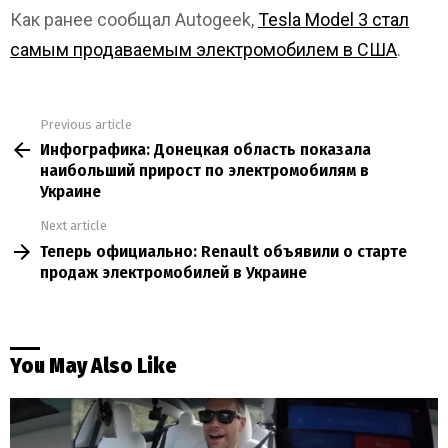
Как ранее сообщал Autogeek,
Tesla Model 3 стал
самым продаваемым электромобилем в США
.
Previous article
See
Инфографика: Донецкая область показала
more
наибольший прирост по электромобилям в
Украине
Next article
Теперь официально: Renault объявили о старте
продаж электромобилей в Украине
You May Also Like