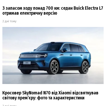
З запасом ходу понад 700 км: седан Buick Electra L7
отримав електричну версію
2 дні тому
Кросовер SkyNomad N70 від Xiaomi відсвяткував
світову прем’єру: фото та характеристики
2 дні тому