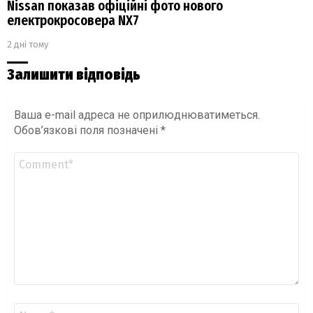
Nissan показав офіційні фото нового
електрокросовера NX7
2 дні тому
Залишити відповідь
Ваша e-mail адреса не оприлюднюватиметься.
Обов’язкові поля позначені
*
Коментар
*
Ім'я