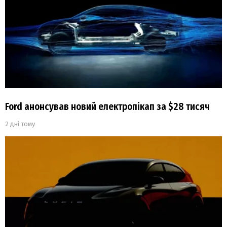
Ford анонсував новий електропікап за $28 тисяч
2 дні тому