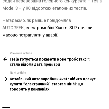
седан перевершив головного конкурента – Tesla
Model 3 – у 90 відсотках еталонних тестів.
Нагадаємо, як раніше повідомляв
AUTOGEEK,
електромобілі Xiaomi SU7 почали
масово потрапляти у аварії
.
Previous article
See
Tesla готується показати нове “роботаксі”:
more
стала відома дата прем’єри
Next article
Китайський автовиробник Avatr нібито планує
купити “електричний” стартап HiPhi: що
говорять у компаніях