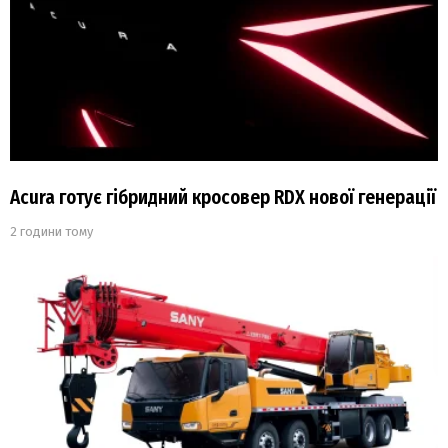
Acura готує гібридний кросовер RDX нової генерації
2 години тому