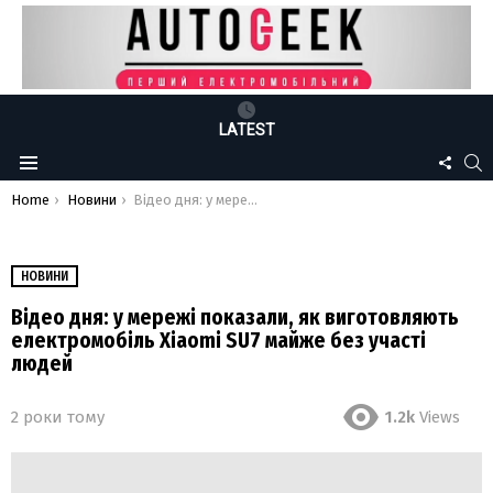
LATEST
FOLLO
S
Menu
US
You are here:
Home
Новини
Відео дня: у мережі показали, як виготовляють електромобіль Xiaomi SU7 майже без участі людей
НОВИНИ
Відео дня: у мережі показали, як виготовляють
електромобіль Xiaomi SU7 майже без участі
людей
2 роки тому
1.2k
Views