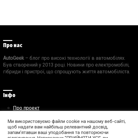
Про нас
AutoGeek
– блог про високі технології в автомобілях.
Був створений у 2013 році. Новини про електромобілі,
гібриди і пристрої, що спрощують життя автомобіліста.
Інфо
Про проект
Реклама на сайті
Ми використовуємо файли cookie на нашому веб-сайті,
Правила використання матеріалів
щоб надати вам найбільш релевантний досвід,
запам’ятавши ваші уподобання та повторюючи