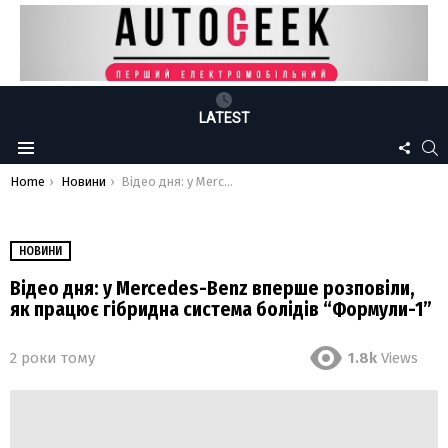
LATEST
FOLLO
S
Menu
US
You are here:
Home
Новини
Відео дня: у Mercedes-Benz вперше розповіли, як працює гібридна система болідів “Формули-1”
НОВИНИ
Відео дня: у Mercedes-Benz вперше розповіли,
як працює гібридна система болідів “Формули-1”
2 роки тому
1.8k
Views