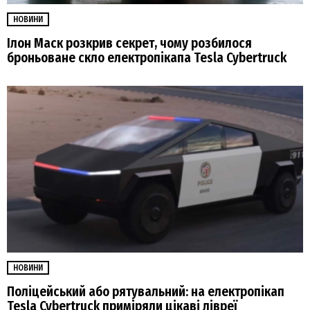
НОВИНИ
Ілон Маск розкрив секрет, чому розбилося
броньоване скло електропікапа Tesla Cybertruck
НОВИНИ
Поліцейський або рятувальний: на електропікап
Tesla Cybertruck приміряли цікаві лівреї