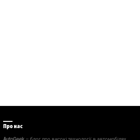
Про нас
AutoGeek
– блог про високі технології в автомобілях.