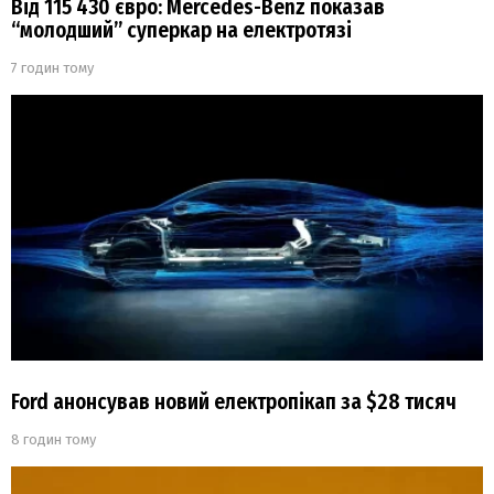
Від 115 430 євро: Mercedes-Benz показав
“молодший” суперкар на електротязі
7 годин тому
Ford анонсував новий електропікап за $28 тисяч
8 годин тому