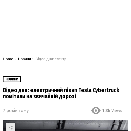
You are here:
Home
Новини
Відео дня: електричний пікап Tesla Cybertruck помітили на звичайній дорозі
НОВИНИ
Відео дня: електричний пікап Tesla Cybertruck
помітили на звичайній дорозі
7 років тому
1.3k
Views