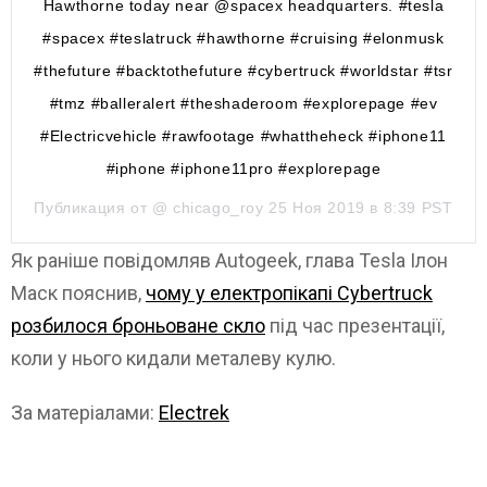
Hawthorne today near @spacex headquarters. #tesla
#spacex #teslatruck #hawthorne #cruising #elonmusk
#thefuture #backtothefuture #cybertruck #worldstar #tsr
#tmz #balleralert #theshaderoom #explorepage #ev
#Electricvehicle #rawfootage #whattheheck #iphone11
#iphone #iphone11pro #explorepage
Публикация от @
chicago_roy
25 Ноя 2019 в 8:39 PST
Як раніше повідомляв Autogeek, глава Tesla Ілон
Маск пояснив,
чому у електропікапі Cybertruck
розбилося броньоване скло
під час презентації,
коли у нього кидали металеву кулю.
За матеріалами:
Electrek