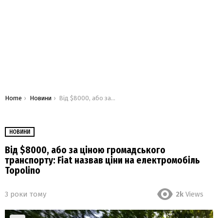
You are here:
Home
Новини
Від $8000, або за ціною громадського транспорту: Fiat назвав ціни на електромобіль Topolino
НОВИНИ
Від $8000, або за ціною громадського
транспорту: Fiat назвав ціни на електромобіль
Topolino
3 роки тому
2k
Views