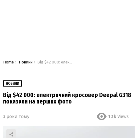
You are here:
Home
Новини
Від $42 000: електричний кросовер Deepal G318 показали на перших фото
НОВИНИ
Від $42 000: електричний кросовер Deepal G318
показали на перших фото
3 роки тому
1.1k
Views