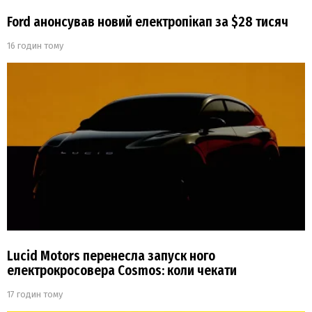
Ford анонсував новий електропікап за $28 тисяч
16 годин тому
Lucid Motors перенесла запуск ного
електрокросовера Cosmos: коли чекати
17 годин тому