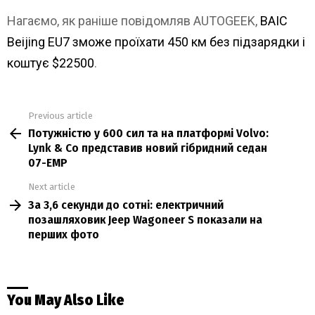
Нагаємо, як раніше повідомляв AUTOGEEK,
BAIC
Beijing EU7 зможе проїхати 450 км без підзарядки і
коштує $22500
.
Previous article
See
Потужністю у 600 сил та на платформі Volvo:
more
Lynk & Co представив новий гібридний седан
07-EMP
Next article
За 3,6 секунди до сотні: електричний
позашляховик Jeep Wagoneer S показали на
перших фото
You May Also Like