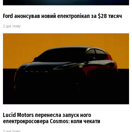
Ford анонсував новий електропікап за $28 тисяч
2 дні тому
Lucid Motors перенесла запуск ного
електрокросовера Cosmos: коли чекати
2 дні тому