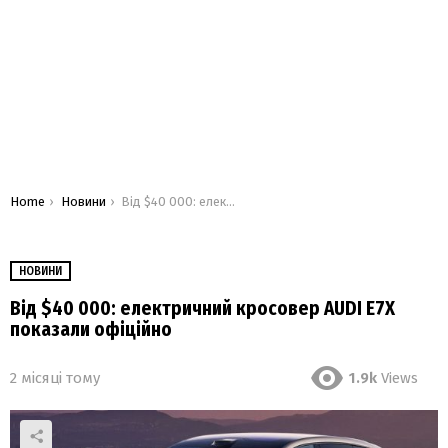
You are here:
Home
Новини
Від $40 000: електричний кросовер AUDI E7X показали офіційно
НОВИНИ
Від $40 000: електричний кросовер AUDI E7X
показали офіційно
2 місяці тому
1.9k
Views