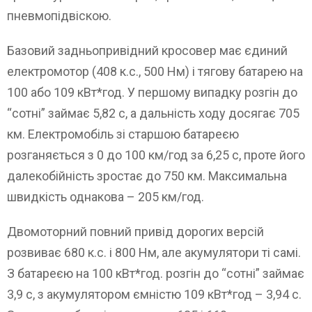
пневмопідвіскою.
Базовий задньопривідний кросовер має єдиний
електромотор (408 к.с., 500 Нм) і тягову батарею на
100 або 109 кВт*год. У першому випадку розгін до
“сотні” займає 5,82 с, а дальність ходу досягає 705
км. Електромобіль зі старшою батареєю
розганяється з 0 до 100 км/год за 6,25 с, проте його
далекобійність зростає до 750 км. Максимальна
швидкість однакова – 205 км/год.
Двомоторний повний привід дорогих версій
розвиває 680 к.с. і 800 Нм, але акумулятори ті самі.
З батареєю на 100 кВт*год. розгін до “сотні” займає
3,9 с, з акумулятором ємністю 109 кВт*год – 3,94 с.