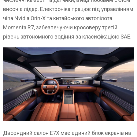
височіє лідар. Електроніка працює під управлінням
чіпа Nvidia Orin-X та китайського автопілота
Momenta R7, забезпечуючи кросоверу третій
рівень автономного водіння за класифікацією SAE.
Дворядний салон E7X має єдиний блок екранів на