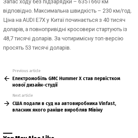
Запас ходу без підзарядки – 635 і 660 км
відповідно. Максимальна швидкість – 230 км/год.
Ціна на AUDI E7X у Китаї починається з 40 тисяч
доларів, а повнопривідні кросовери стартують із
48,7 тисячі доларів. За чотиримісну топ-версію
просять 53 тисячі доларів.
Previous article
See
Електромобіль GMC Hummer X став первістком
more
нової дизайн-студії
Next article
США подали в суд на автовиробника Vinfast,
власник якого раніше виробляв Мівіну