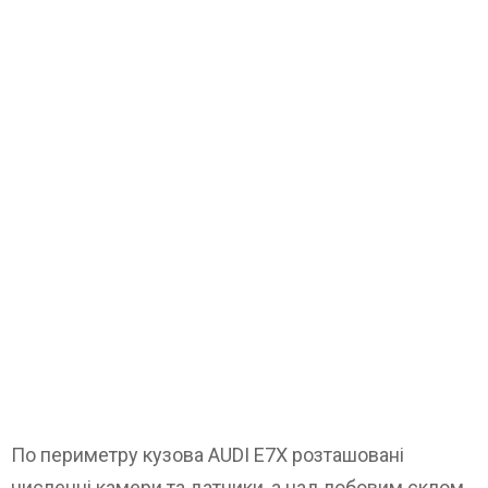
По периметру кузова AUDI E7X розташовані
численні камери та датчики, а над лобовим склом