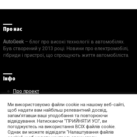
Про нас
AutoGeek
– блог про високі технології в автомобілях.
Був створений у 2013 році. Новини про електромобілі,
гібриди і пристрої, що спрощують життя автомобіліста.
Інфо
Про проект
Реклама на сайті
Ми використовуємо файли cookie на нашому веб-сайті,
Правила використання матеріалів
щоб надати вам найбільш релевантний досвід,
запам’ятавши ваші уподобання та повторюючи
відвідування. Натискаючи “ПРИЙНЯТИ УСІ”, ви
погоджуєтесь на використання ВСІХ файлів cookie.
Підпишись на AutoGeek!
Однак ви можете відвідати "Налаштування файлів