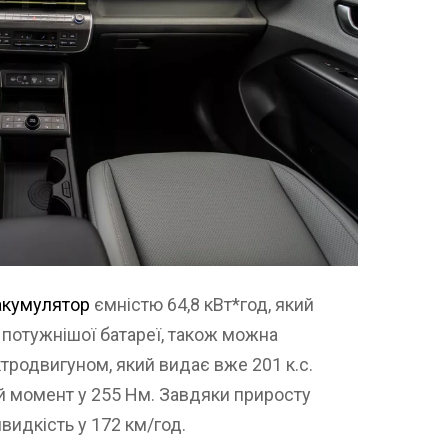
акумулятор
ємністю 64,8 кВт*год, який
м потужнішої батареї, також можна
тродвигуном, який видає вже 201 к.с.
й момент у 255 Нм. Завдяки приросту
видкість у 172 км/год.