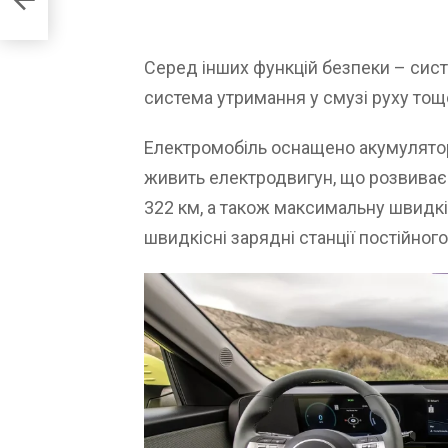
Серед інших функцій безпеки – сист
система утримання у смузі руху тощ
Електромобіль оснащено акумулятор
живить електродвигун, що розвиває 1
322 км, а також максимальну швидкі
швидкісні зарядні станції постійног