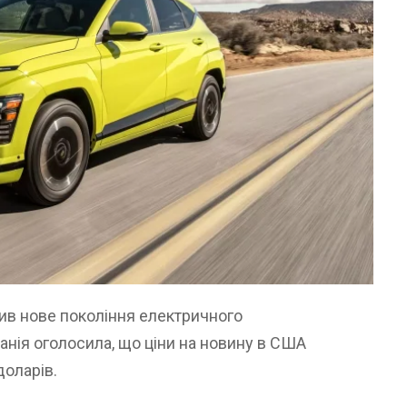
ив нове покоління електричного
панія оголосила, що ціни на новину в США
доларів.