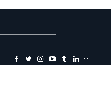
facebook
twitter
instagram
youtube
tumblr
linkedin
SEARCH