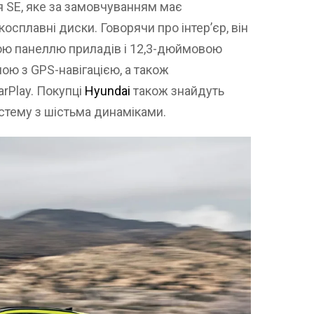
 SE, яке за замовчуванням має
осплавні диски. Говорячи про інтер’єр, він
ю панеллю приладів і 12,3-дюймовою
ю з GPS-навігацією, а також
arPlay. Покупці
Hyundai
також знайдуть
стему з шістьма динаміками.