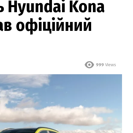
 Hyundai Kona
мав офіційний
999
Views