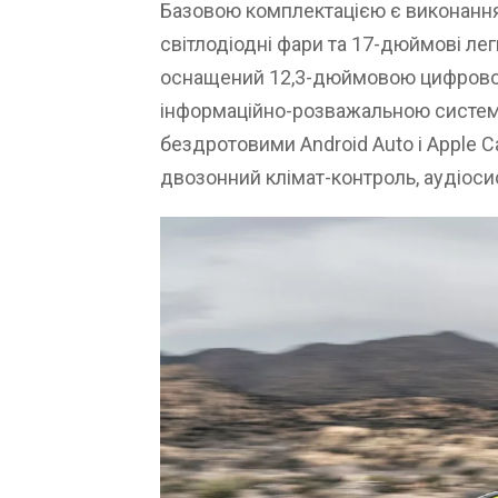
Базовою комплектацією є виконання
світлодіодні фари та 17-дюймові легк
оснащений 12,3-дюймовою цифрово
інформаційно-розважальною системо
бездротовими Android Auto і Apple C
двозонний клімат-контроль, аудіоси