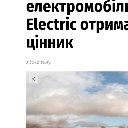
електромобіль
Electric отри
цінник
3 роки тому