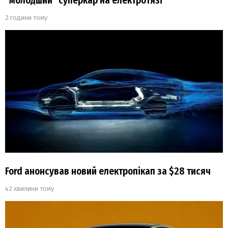
“молодший” суперкар на електротязі
2 години тому
Ford анонсував новий електропікап за $28 тисяч
42 хвилини тому