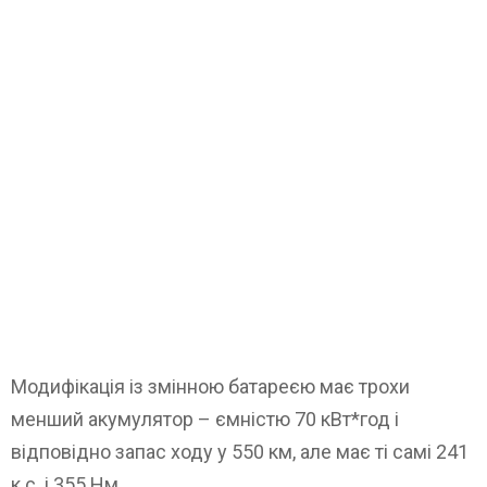
Модифікація із змінною батареєю має трохи
менший акумулятор – ємністю 70 кВт*год і
відповідно запас ходу у 550 км, але має ті самі 241
к.с. і 355 Нм.