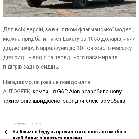
Для всіх версій, за винятком флагманської моделі,
можна придбати пакет Luxury за 1655 доларів, який
додає шкіру Nappa, функцію 10-точкового масажу
для сидінь водія та переднього пасажира та
підігрів задніх сидінь.
Нагадаємо, як раніше повідомляв
AUTOGEEK,
компанія GAC Aion розробила нову
технологію швидкісної зарядки електромобілів.
Previous article
See
На Amazon будуть продаватись нові автомобілі:
more
який бренд з’явиться першим