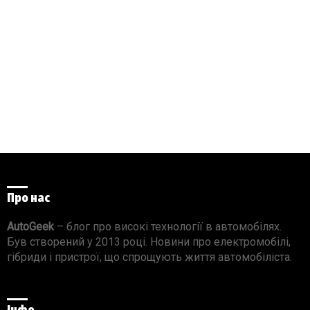
Про нас
AutoGeek
– блог про високі технології в автомобілях.
Був створений у 2013 році. Новини про електромобілі,
гібриди і пристрої, що спрощують життя автомобіліста.