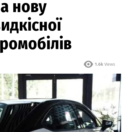
а нову
идкісної
ромобілів
1.6k
Views