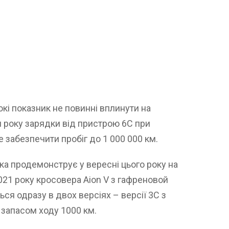
окі показник не повинні вплинути на
я року зарядки від пристрою 6С при
 забезпечити пробіг до 1 000 000 км.
ка продемонструє у вересні цього року на
021 року кросовера Aion V з гафреновой
ся одразу в двох версіях – версії 3С з
з запасом ходу 1000 км.