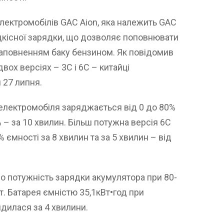
лектромобілів GAC Aion, яка належить GAC
дкісної зарядки, що дозволяє поповнювати
заповненням баку бензином. Як повідомив
вох версіях – 3С і 6С – китайці
 27 липня.
 електромобіля заряджається від 0 до 80%
% – за 10 хвилин. Більш потужна версія 6С
ємності за 8 хвилин та за 5 хвилин – від
що потужність зарядки акумулятора при 80-
т. Батарея ємністю 35,1кВт•год при
рядилася за 4 хвилини.