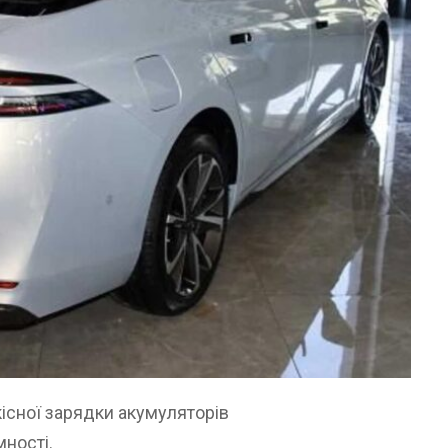
існої зарядки акумуляторів
мності.