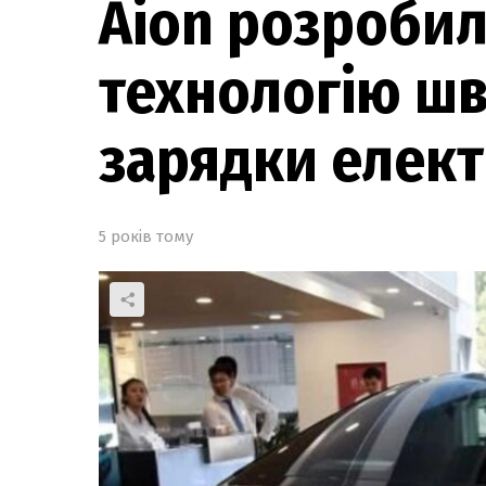
Aion розробил
технологію шв
зарядки елект
5 років тому