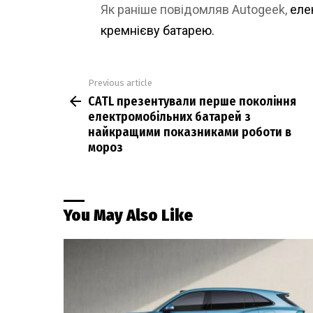
Як раніше повідомляв Autogeek,
еле
кремнієву батарею.
Previous article
See
CATL презентували перше покоління
more
електромобільних батарей з
найкращими показниками роботи в
мороз
You May Also Like