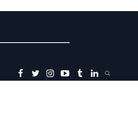
facebook
twitter
instagram
youtube
tumblr
linkedin
SEARCH