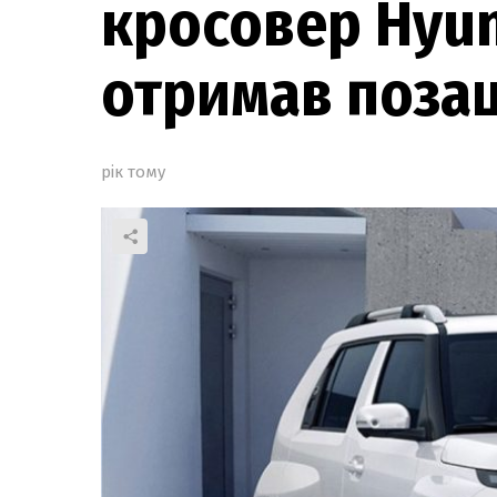
кросовер Hyun
отримав поза
рік тому