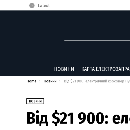
Latest
НОВИНИ
КАРТА ЕЛЕКТРОЗАПР
You are here:
Home
Новини
Від $21 900: електричний кросовер Hyundai Casper отримав позашляхову верс
НОВИНИ
Від $21 900: 