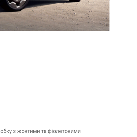
робку з жовтими та фіолетовими