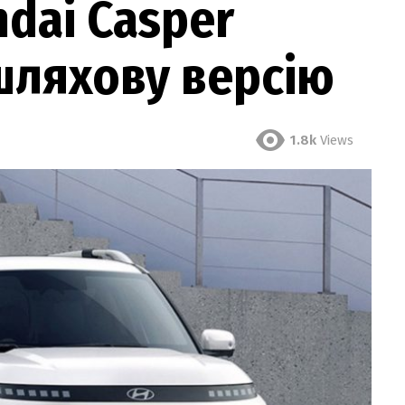
dai Casper
шляхову версію
1.8k
Views