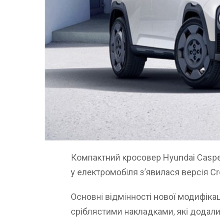
Компактний кросовер Hyundai Casper
у електромобіля з’явилася версія C
Основні відмінності нової модифіка
сріблястими накладками, які додал