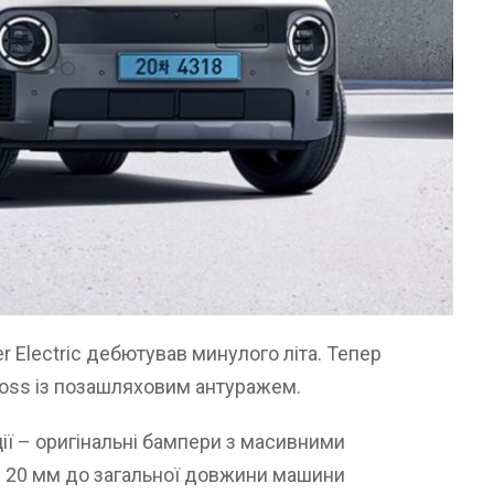
 Electric дебютував минулого літа. Тепер
ross із позашляховим антуражем.
ції – оригінальні бампери з масивними
и 20 мм до загальної довжини машини