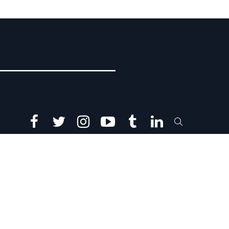
facebook
twitter
instagram
youtube
tumblr
linkedin
SEARCH