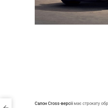
три
Салон Cross-версії
має строкату об
,