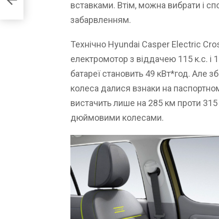
вставками. Втім, можна вибрати і с
забарвленням.
Технічно Hyundai Casper Electric Cros
електромотор з віддачею 115 к.с. і 1
батареї становить 49 кВт*год. Але з
колеса далися взнаки на паспортному
вистачить лише на 285 км проти 315 к
дюймовими колесами.