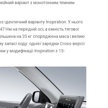
покійний варіант з монотонним темним
s ідентичний варіанту Inspiration. У нього
47 Нм на передній осі, а ємність тягової
більшена на 35 кг споряджена маса і великі
 запасі ходу: однієї зарядки Cross-версії
м у модифікації Inspiration з 15-